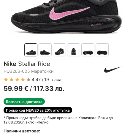
Nike
Stellar Ride
HQ3266-005 Маратонки
4.47
19
гласа
59.99
€
/
117.33
лв.
Безплатна доставка
Промо код NEW20 за 20% отстъпка
* Промо кодът трябва да бъде приложен в Количката! Важи до
12.08.2026г. включително!
Налични цветове: