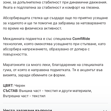
зони, за допълнителна стабилност при динамични движения.
Яката е подплатена за стабилност и комфорт на глезена.
Абсорбиращата стелка ще създаде още по-приятно усещане
за ходилото и ще ти помогне да забравиш за натоварването
по време на физическа активност.
Междинната подметка е със специална
ComfiRide
технология, която омекотява усещането при стъпване, като
абсорбира напрежението, образувано от допира с
повърхността.
Маратонките са много леки, благодарение на специалната
гума, от която е направена подметката. Тя е акцентът във
визията, заради обемните си форми.
ЦВЯТ:
Черен
СЪСТАВ:
Външна част - текстил и други материали,
Вътрешна част - текстил
Често задавани въпроси