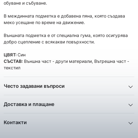
обуване и събуване.
В междинната подметка е добавена пяна, която създава
меко усещане по време на движение.
Външната подметка е от специална гума, която осигурява
добро сцепление с всякакви повърхности.
ЦВЯТ:
Син
СЪСТАВ:
Външна част - други материали, Вътрешна част -
текстил
Често задавани въпроси
1. Описанието и снимките на продукта, които сте
предоставили в сайта отговарят ли реално на това, което
Доставка и плащане
ще получа?
Ние от ShopSector се стремим към
бързина
и
Всички снимки и цялата информация са внимателно
професионализъм
при доставката на твоите поръчки, затова
подготвени и подбрани с цел Клиента да има възможност да
Контакти
използваме услугите на куриерските фирми
„Еконт
добие максимално ясна и точна представа за дадения
Телефон: 0895 12 16 16
Експрес“
,
„Спиди“
и
„BOX NOW“
.
продукт. Ние гарантираме, че снимките и информацията
Facebook:
facebook.com/ShopSector
отговарят 100% на това, което ще получите. В голяма част от