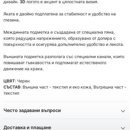
дизайн.
3D
логото е акцент в цялостната визия.
Яката е двойно подплатена за стабилност и удобство на
глезена.
Междинната подметка е създадена от специална пяна,
която редуцира напрежението, образувано от допира с
повърхността и осигурява допълнително удобство и лекота.
Външната подметка разполагa със специални канали, които
повишават гъвкавостта и подпомагат естественото
движение на крака.
ЦВЯТ
: Черен
СЪСТАВ
: Външна част - текстил и еко кожа, Вътрешна част -
текстил
Често задавани въпроси
1. Описанието и снимките на продукта, които сте
предоставили в сайта отговарят ли реално на това, което
Доставка и плащане
ще получа?