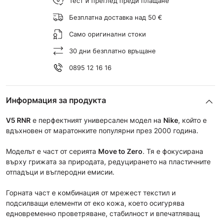
Тест и преглед преди плащане
Безплатна доставка над 50 €
Само оригинални стоки
30 дни безплатно връщане
0895 12 16 16
Информация за продукта
V5 RNR
e перфектният универсален модел на
Nike
, който е
вдъхновен от маратонките популярни през 2000 година.
Моделът е част от сериятa
Move to Zero
. Тя е фокусирана
върху грижата за природата, редуцирането на пластичните
отпадъци и въглеродни емисии.
Горната част е комбинация от мрежест текстил и
подсилващи елементи от еко кожа, което осигурява
едновременно проветряване, стабилност и впечатляващ