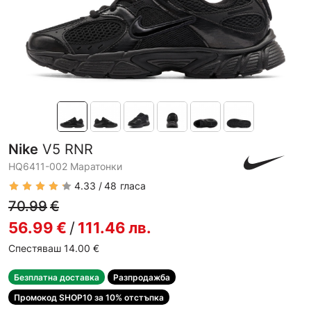
Nike
V5 RNR
HQ6411-002 Маратонки
4.33
48
гласа
70.99
€
56.99
€
/
111.46
лв.
Спестяваш 14.00
€
Безплатна доставка
Разпродажба
Промокод SHOP10 за 10% отстъпка