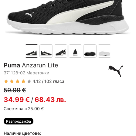
Puma
Anzarun Lite
371128-02 Маратонки
4.12
102
гласа
59.99
€
34.99
€
/
68.43
лв.
Спестяваш 25.00
€
Разпродажба
Налични цветове: