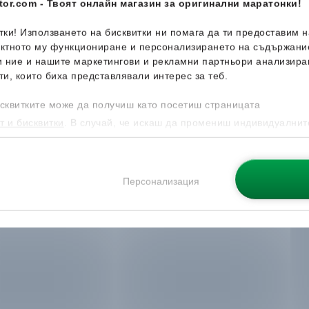
or.com - Твоят онлайн магазин за оригинални маратонки!
итки! Използването на бисквитки ни помага да ти предоставим 
ектното му функциониране и персонализирането на съдържани
и ние и нашите маркетингови и рекламни партньори анализира
ти, които биха представлявали интерес за теб.
сквитките може да получиш като посетиш страницата
т и бисквитки
. В случай, че искаш да промениш индивидуалнит
 направиш от опцията за Персонализация.
Персонализация