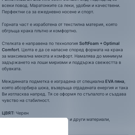
всеки повод. Маратонките са леки, удобни и качествени.
Перфектни са за ежедневно носене и спорт.
Горната част е изработена от текстилна материя, която
обгръща крака плътно и комфортно.
Стелката е направена по технология
SoftFoam + Optimal
Comfort
. Целта е да се напасне според формата на крака
за максимална мекота и комфорт. Намалява до минимум
задържането на лоши миризми и поддържа свежестта в
обувката.
Междинната подметка е изградена от специална
EVA пяна
,
която абсорбира шока, възвръща отдадената енергия и така
Ви изтласква напред. Тя се оформя по стъпалото и създава
чувство на стабилност.
ЦВЯТ:
Черен
СЪСТАВ:
Външна част - текстил и други материали,
Вътрешна част - текстил