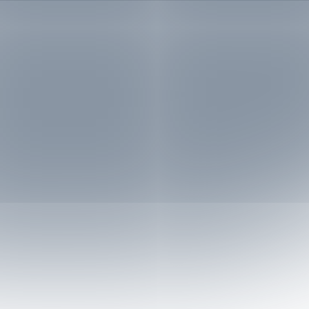
За поръчки под 50 € доставката е за твоя сметка. Цената
затова използваме услугите на куриерските фирми
„Еконт
на доставката до офис и Еконтомат на „Еконт Експрес“ или
Експрес“
,
„Спиди“ и „BOX NOW“
.
до офис и Автомат на „Спиди“ е около 2-3 €, а до твой личен
Доставяме до всяка точка на България в рамките на
1-2
адрес се оскъпява с до 1 €. Доставката с „BOX NOW“ е
работни дни
. Можеш да получиш пратката си до точно
безплатна. Посочените цени са ориентировъчни.
посочен от теб адрес (независимо дали домашен или
служебен), до офис или Еконтомат на „Еконт Експрес“, или
Куриерската услуга за връщането към нас е винаги за наша
до офис или Автомат на „Спиди“ в съответното населено
сметка!
място, или до автомат на „BOX NOW“. Този срок може да
бъде удължен по време на по-натоварени кампанийни
За твое
удобство
и за максимална
коректност
всяка
периоди, национални празници или лоши метеорологични
поръчка пристига с опция
„Преглед и тест“
(с изключение
условия.
на поръчките с „BOX NOW“), без значение на каква стойност
За поръчки над 50 € доставката е винаги
безплатна
!
е и от колко артикула се състои. Това ти дава възможност
За поръчки под 50 € доставката е за твоя сметка. Цената
да пробваш и да добиеш по-ясна представа за продукта в
на доставката до офис и Еконтомат на „Еконт Експрес“ или
момента на получаването му. В случай че не ти стане или
до офис и Автомат на „Спиди“ е около 2-3 €, а до твой личен
не ти хареса, можеш да го откажеш веднага на куриера.
адрес се оскъпява с до 1 €. Доставката с „BOX NOW“ е
безплатна. Посочените цени са ориентировъчни.
Стойността на поръчката се заплаща на куриера в брой или
Куриерската услуга за връщането към нас е винаги за наша
на ПОС терминал при получаване на пратката (
наложен
сметка!
платеж
), или предварително на сайта ни с твоята
банкова
4.
Всички продукти ли са налични?
карта
.
Всички продукти, които са изложени в сайта са в наличност!