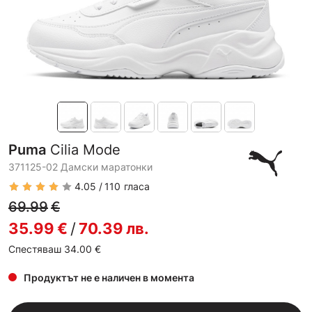
Puma
Cilia Mode
371125-02 Дамски маратонки
4.05
110
гласа
69.99
€
35.99
€
/
70.39
лв.
Спестяваш 34.00
€
Продуктът не е наличен в момента