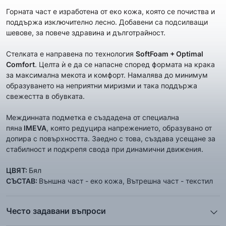
Горната част е изработена от еко кожа, която се почиства и
поддържа изключително лесно. Добавени са подсилващи
шевове, за повече здравина и дълготрайност.
Стелката е направена по технология
SoftFoam + Optimal
Comfort
. Целта ѝ е да се напасне според формата на крака
за максимална мекота и комфорт. Намалява до минимум
образуването на неприятни миризми и така поддържа
свежестта в обувката.
Междинната подметка е създадена от специална
пяна
IMEVA
, която редуцира напрежението, образувано от
допира с повърхността. Заедно с това, създава усещане за
стабилност и подкрепя свода при динамични движения.
ЦВЯТ:
Бял
СЪСТАВ:
Външна част - еко кожа, Вътрешна част - текстил
Често задавани въпроси
1. Описанието и снимките на продукта, които сте