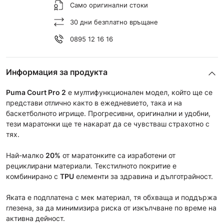
Само оригинални стоки
30 дни безплатно връщане
0895 12 16 16
Информация за продукта
Puma Court Pro 2
е мултифункционален модел, който ще се
представи отлично както в ежедневието, така и на
баскетболното игрище. Прогресивни, оригинални и удобни,
тези маратонки ще те накарат да се чувстваш страхотно с
тях.
Най-малко
20%
от маратонките са изработени от
рециклирани материали. Текстилното покритие е
комбинирано с
TPU
елементи за здравина и дълготрайност.
Яката е подплатена с мек материал, тя обхваща и поддържа
глезена, за да минимизира риска от изкълчване по време на
активна дейност.