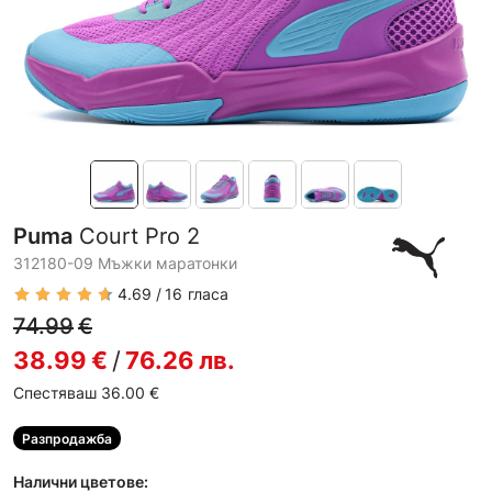
Puma
Court Pro 2
312180-09 Мъжки маратонки
4.69
16
гласа
74.99
€
38.99
€
/
76.26
лв.
Спестяваш 36.00
€
Разпродажба
Налични цветове: