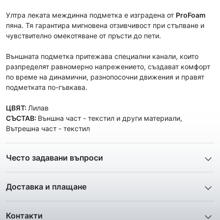
Ултра леката междинна подметка е изградена от
ProFoam
пяна. Тя гарантира мигновена отзивчивост при стъпване и
чувствително омекотяване от пръсти до пети.
Външната подметка притежава специални канали, които
разпределят равномерно напрежението, създават комфорт
по време на динамични, разнопосочни движения и правят
подметката по-гъвкава.
ЦВЯТ:
Лилав
СЪСТАВ:
Външна част - текстил и други материали,
Вътрешна част - текстил
Често задавани въпроси
1. Описанието и снимките на продукта, които сте
предоставили в сайта отговарят ли реално на това, което
Доставка и плащане
ще получа?
Ние от ShopSector се стремим към
бързина
и
Всички снимки и цялата информация са внимателно
професионализъм
при доставката на твоите поръчки, затова
подготвени и подбрани с цел Клиента да има възможност да
Контакти
използваме услугите на куриерските фирми
„Еконт
добие максимално ясна и точна представа за дадения