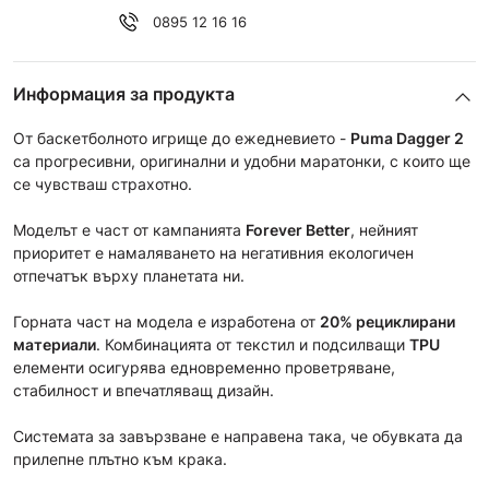
0895 12 16 16
Информация за продукта
От баскетболното игрище до ежедневието -
Puma Dagger 2
са прогресивни, оригинални и удобни маратонки, с които ще
се чувстваш страхотно.
Моделът е част от кампанията
Forever Better
, нейният
приоритет е намаляването на негативния екологичен
отпечатък върху планетата ни.
Горната част на модела е изработена от
20% рециклирани
материали
. Комбинацията от текстил и подсилващи
TPU
елементи осигурява едновременно проветряване,
стабилност и впечатляващ дизайн.
Системата за завързване е направена така, че обувката да
прилепне плътно към крака.