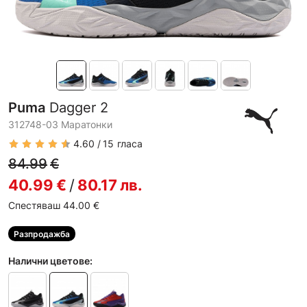
Puma
Dagger 2
312748-03 Маратонки
4.60
15
гласа
84.99
€
40.99
€
/
80.17
лв.
Спестяваш 44.00
€
Разпродажба
Налични цветове: