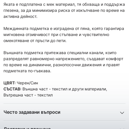
Яката е подплатена с мек материал, тя обхваща и поддържа
глезена, за да минимизира риска от изкълчване по време на
активна дейност.
Междинната подметка е изградена от пяна, която гарантира
мигновена отзивчивост при стъпване и чувствително
омекотяване от пръсти до пети.
Външната подметка притежава специални канали, които
разпределят равномерно напрежението, създават комфорт
по време на динамични, разнопосочни движения и правят
подметката по-гъвкава.
ЦВЯТ:
Черен/Син
СЪСТАВ:
Външна част - текстил и други материали,
Вътрешна част - текстил
Често задавани въпроси
1. Описанието и снимките на продукта, които сте
предоставили в сайта отговарят ли реално на това, което