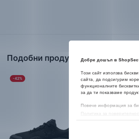
Подобни продукти
Добре дошъл в ShopSect
Този сайт използва бискв
-42%
-22%
сайта, да подсигурим кор
функционалните бисквитк
за да ти показваме продук
Повече информация за би
Политика за поверителнос
бисквитките, можеш да го