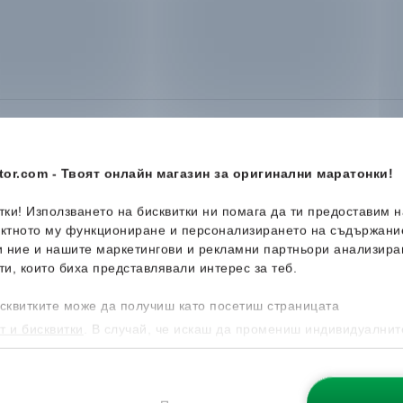
or.com - Твоят онлайн магазин за оригинални маратонки!
итки! Използването на бисквитки ни помага да ти предоставим 
-47%
-41%
ектното му функциониране и персонализирането на съдържани
и ние и нашите маркетингови и рекламни партньори анализира
ти, които биха представлявали интерес за теб.
сквитките може да получиш като посетиш страницата
т и бисквитки
. В случай, че искаш да промениш индивидуалнит
 направиш от опцията за Персонализация.