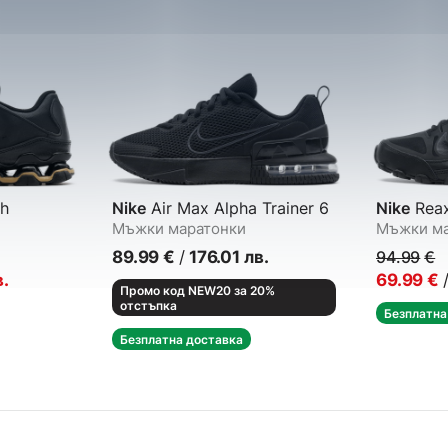
h
Nike
Air Max Alpha Trainer 6
Nike
Reax
Мъжки маратонки
Мъжки ма
89.99
€
/
176.01
лв.
94.99
€
в.
69.99
€
Промо код NEW20 за 20%
отстъпка
Безплатна
Безплатна доставка