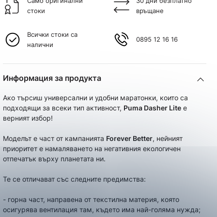
Само оригинални
30 дни безплатно
стоки
връщане
Всички стоки са
0895 12 16 16
налични
Информация за продукта
Ако търсиш универсални и удобни маратонки, които са
подходящи за всеки тип активност,
Puma Dasher Lite
е
верният избор!
Моделът е част от кампанията
Forever Better
, нейният
приоритет е намаляването на негативния екологичен
отпечатък върху планетата ни.
Те се отличават със следните предимства:
- горна част, направена от текстилна материя, която
осигурява вентилация там, където има най-голяма нужда;