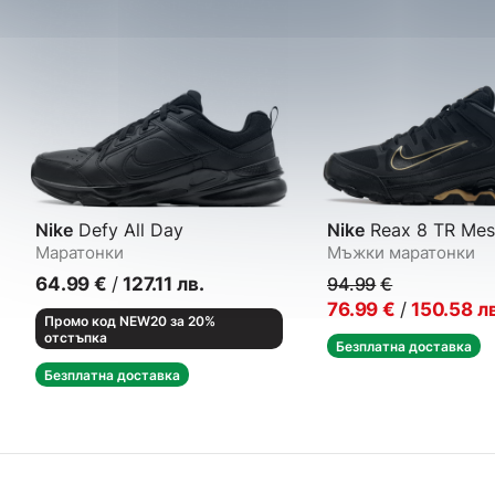
Nike
Defy All Day
Nike
Reax 8 TR Mes
Маратонки
Мъжки маратонки
64.99
€
/
127.11
лв.
94.99
€
76.99
€
/
150.58
л
Промо код NEW20 за 20%
отстъпка
Безплатна доставка
Безплатна доставка