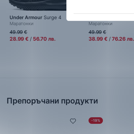
Under Armour
Surge 4
Nike
Flex Runner 4
Маратонки
Маратонки
49.99
€
49.99
€
28.99
€
/
56.70
лв.
38.99
€
/
76.26
лв
Препоръчани продукти
-19%