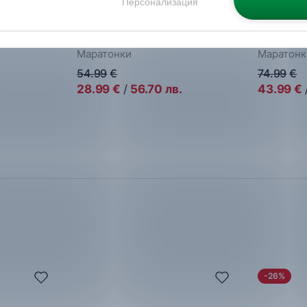
Персонализация
Puma
Softride Cosmic LT
Reebok
G
Маратонки
Маратонк
54.99
€
74.99
€
.
28.99
€
/
56.70
лв.
43.99
€
-26%