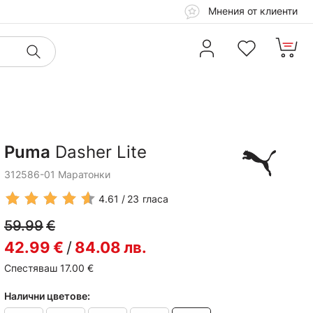
Мнения от клиенти
Puma
Dasher Lite
312586-01 Маратонки
4.61
23
гласа
59.99
€
42.99
€
/
84.08
лв.
Спестяваш 17.00
€
Налични цветове: