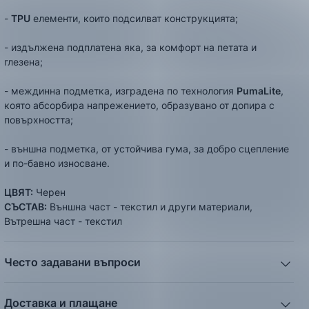
-
TPU
елементи, които подсилват конструкцията;
- издължена подплатена яка, за комфорт на петата и
глезена;
- междинна подметка, изградена по технология
PumaLite
,
която абсорбира напрежението, образувано от допира с
повърхността;
- външна подметка, от устойчива гума, за добро сцепление
и по-бавно износване.
ЦВЯТ:
Черен
СЪСТАВ:
Външна част - текстил и други материали,
Вътрешна част - текстил
Често задавани въпроси
1. Описанието и снимките на продукта, които сте
предоставили в сайта отговарят ли реално на това, което
Доставка и плащане
ще получа?