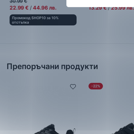
30.99
€
23.00
€
22.99
€
/
44.96
лв.
13.29
€
/
25.99
лв.
Промокод SHOP10 за 10%
отстъпка
Препоръчани продукти
-22%