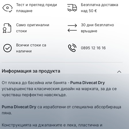
Тест и преглед преди
Безплатна доставка
плащане
над 50 €
Само оригинални
30 дни безплатно
стоки
връщане
Всички стоки са
0895 12 16 16
налични
Информация за продукта
От плажа до басейна или банята -
Puma Divecat Dry
усъвършенства класическия дизайн на марката, за да се
чувстваш перфектно навсякъде.
Puma Divecat Dry
са изработени от специална абсорбираща
пяна.
Конструкцията на джапанките е лека, пластична и