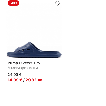
-40%
Puma
Divecat Dry
Мъжки джапанки
24.99
€
14.99
€
/
29.32
лв.