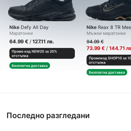
Nike
Defy All Day
Nike
Reax 8 TR Mes
Маратонки
Мъжки маратонки
64.99
€
/
127.11
лв.
94.99
€
73.99
€
/
144.71
лв
Промо код NEW20 за 20%
отстъпка
Промокод SHOP10 за 1
отстъпка
Безплатна доставка
Безплатна доставка
Последно разгледани