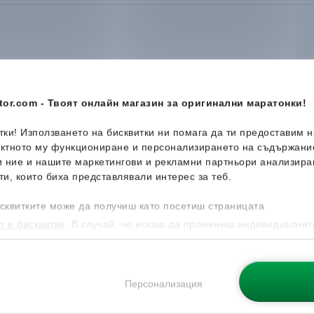
or.com - Твоят онлайн магазин за оригинални маратонки!
-44%
-35%
итки! Използването на бисквитки ни помага да ти предоставим 
ектното му функциониране и персонализирането на съдържани
и ние и нашите маркетингови и рекламни партньори анализира
ти, които биха представлявали интерес за теб.
сквитките може да получиш като посетиш страницата
т и бисквитки
. В случай, че искаш да промениш индивидуалнит
 направиш от опцията за Персонализация.
loom
Fila
Morro Bay Spiro
Nike
Offc
Персонализация
Мъжки джапанки
Мъжки д