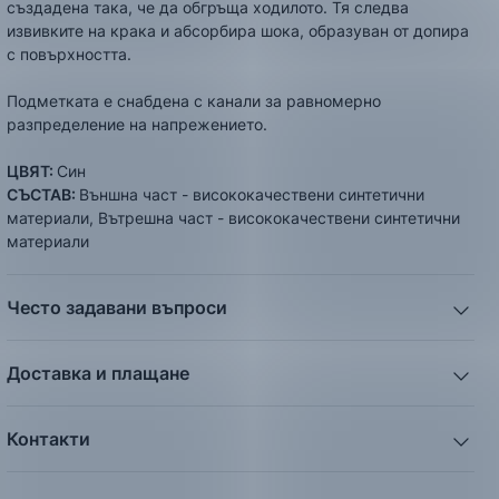
създадена така, че да обгръща ходилото. Тя следва
извивките на крака и абсорбира шока, образуван от допира
с повърхността.
Подметката е снабдена с канали за равномерно
разпределение на напрежението.
ЦВЯТ:
Син
СЪСТАВ:
Външна част - висококачествени синтетични
материали, Вътрешна част - висококачествени синтетични
материали
Често задавани въпроси
1. Описанието и снимките на продукта, които сте
предоставили в сайта отговарят ли реално на това, което
Доставка и плащане
ще получа?
Ние от ShopSector се стремим към
бързина
и
Всички снимки и цялата информация са внимателно
професионализъм
при доставката на твоите поръчки,
подготвени и подбрани с цел Клиента да има възможност
Контакти
затова използваме услугите на куриерските фирми
„Еконт
да добие максимално ясна и точна представа за дадения
Телефон: 0895 12 16 16
Експрес“
,
„Спиди“
и
„BOX NOW“
.
продукт. Ние гарантираме, че снимките и информацията
Facebook:
facebook.com/ShopSector
отговарят 100% на това, което ще получите. В голяма част