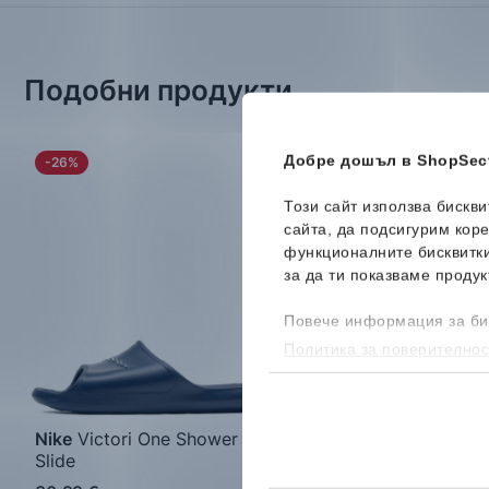
Подобни продукти
Добре дошъл в ShopSect
-26%
-42%
Този сайт използва бискв
сайта, да подсигурим кор
функционалните бисквитк
за да ти показваме продук
Повече информация за би
Политика за поверителнос
бисквитките, можеш да го
Nike
Victori One Shower
Rip Curl
Breakers B
Slide
Open Toe
Мъжки джапанки
Мъжки джапанки