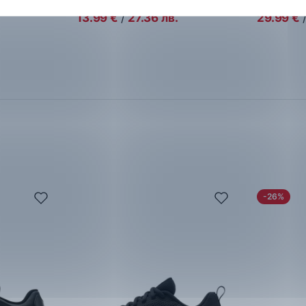
24.99
€
45.99
€
13.99
€
/
27.36
лв.
29.99
€
-26%