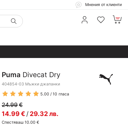
Мнения от клиенти
Puma
Divecat Dry
404854-03 Мъжки джапанки
5.00
10
гласа
24.99
€
14.99
€
/
29.32
лв.
Спестяваш 10.00
€