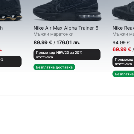
h
Nike
Air Max Alpha Trainer 6
Nike
Reax
Мъжки маратонки
Мъжки ма
89.99
€
/
176.01
лв.
94.99
€
.
69.99
€
Промо код NEW20 за 20%
отстъпка
0%
Промокод 
отстъпка
Безплатна доставка
Безплатна