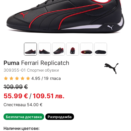
Puma
Ferrari Replicatch
309355-01 Спортни обувки
4.95
19
гласа
109.99
€
55.99
€
/
109.51
лв.
Спестяваш 54.00
€
Безплатна доставка
Разпродажба
Налични цветове: