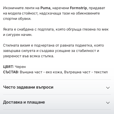
Иконичните ленти на
Puma,
наречени
Formstrip
,
придават
на
модела
стойност, надскачаща тази на обикновените
спортни обувки.
Яката е снабдена с подплата, която обгръща глезена по мек
и сигурен начин.
Стилната визия е подчертана от равната подметка, която
завършва силуета и създава усещане за стабилност и
увереност във всяка стъпка.
ЦВЯТ:
Черен
СЪСТАВ:
Външна част - еко кожа, Вътрешна част - текстил
Често задавани въпроси
1. Описанието и снимките на продукта, които сте
предоставили в сайта отговарят ли реално на това, което
Доставка и плащане
ще получа?
Ние от ShopSector се стремим към
бързина
и
Всички снимки и цялата информация са внимателно
професионализъм
при доставката на твоите поръчки, затова
подготвени и подбрани с цел Клиента да има възможност да