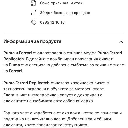
Само оригинални стоки
30 дни безплатно връщане
0895 12 16 16
Информация за продукта
Puma
и
Ferrari
създават заедно стилния модел
Puma Ferrari
Replicatch.
В
дизайна е комбиниран популярния силует
на
Puma
със специално добавена емблема за
всички фенове
на
Ferrari
.
Puma Ferrari Replicatch
съчетава класическа визия с
технологии, вградени в обувките за моторен спорт.
Елегантният нископрофилен силует
е декориран с
елементите на любимата автомобилна марка.
Горната част е изработена от еко кожа, която се почиства и
поддържа изключително лесно. Добавени са и обшити
елементи, които подсилват конструкцията.