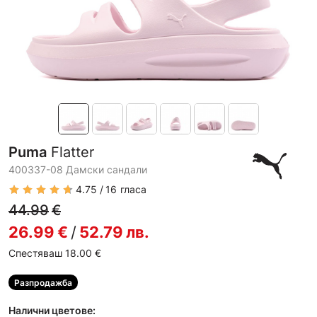
Puma
Flatter
400337-08 Дамски сандали
4.75
16
гласа
44.99
€
26.99
€
/
52.79
лв.
Спестяваш 18.00
€
Разпродажба
Налични цветове: