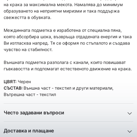
на крака за максимална мекота. Намалява до минимум
образуването на неприятни миризми и така поддържа
свежестта в обувката.
Междинната подметка е изработена от специална
пяна,
която абсорбира шока, възвръща отдадената енергия и така
Ви изтласква напред. Тя се оформя по стъпалото и създава
чувство на стабилност.
Външната подметка разполагa с канали, които повишават
гъвкавостта и подпомагат естественото движение на крака.
ЦВЯТ:
Черен
СЪСТАВ:
Външна част - текстил и други материали,
Вътрешна част - текстил
Често задавани въпроси
1. Описанието и снимките на продукта, които сте
предоставили в сайта отговарят ли реално на това, което
Доставка и плащане
ще получа?
Ние от ShopSector се стремим към
бързина
и