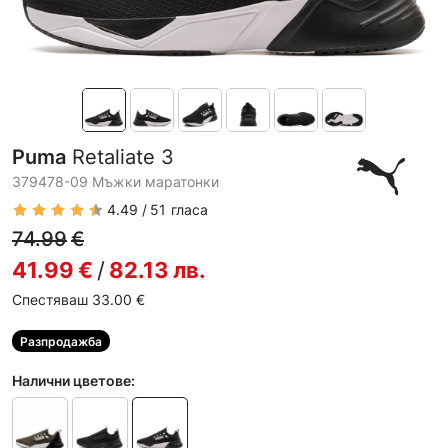
Puma
Retaliate 3
379478-09 Мъжки маратонки
4.49
51
гласа
74.99
€
41.99
€
/
82.13
лв.
Спестяваш 33.00
€
Разпродажба
Налични цветове: