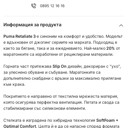
0895 12 16 16
Информация за продукта
Puma
Retaliate 3
e синоним на комфорт и удобство. Моделът
е вдъхновен от джогинг сериите на марката. Подходящ е
както за бягане, така и за ежедневието. Най-малко
20%
от
маратонките са изработени от рециклирани материали.
Горната част притежава
Slip On
дизайн, декориран с "ухо",
за улеснено обуване и събуване. Маратонките са
допълнително снабдени с връзки за максимално прилягане
към крака.
Покритието е направено от текстилна мрежеста материя,
която осигурява перфектна вентилация. Петата и свода са
стабилизирани със силиконови елементи.
Стелката е изградена по хибридна технология
SoftFoam +
Optimal Comfort
. Целта ѝ е да се напасне според формата