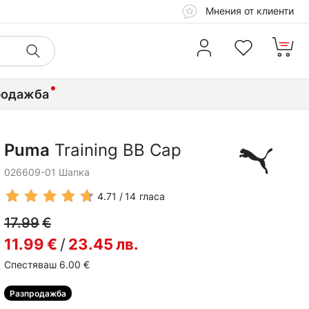
Мнения от клиенти
родажба
Puma
Training BB Cap
026609-01 Шапка
4.71
14
гласа
17.99
€
11.99
€
/
23.45
лв.
Спестяваш 6.00
€
Разпродажба