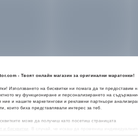
or.com - Твоят онлайн магазин за оригинални маратонки!
итки! Използването на бисквитки ни помага да ти предоставим 
ектното му функциониране и персонализирането на съдържани
и ние и нашите маркетингови и рекламни партньори анализира
ти, които биха представлявали интерес за теб.
сквитките може да получиш като посетиш страницата
т и бисквитки
. В случай, че искаш да промениш индивидуалнит
 направиш от опцията за Персонализация.