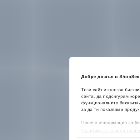
Добре дошъл в ShopSect
Този сайт използва бискв
сайта, да подсигурим кор
функционалните бисквитк
за да ти показваме продук
Повече информация за би
Политика за поверителнос
бисквитките, можеш да го