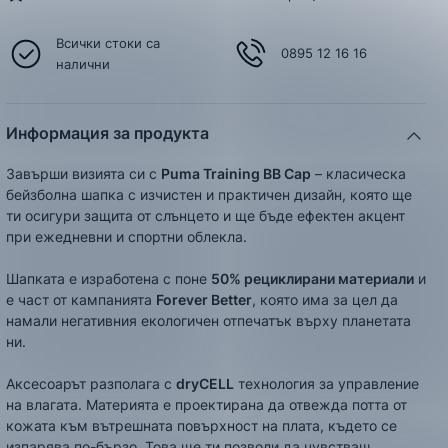
Всички стоки са
0895 12 16 16
налични
Информация за продукта
Завърши визията си с
Puma Training BB Cap
– класическа
бейзболна шапка с изчистен и практичен дизайн, която ще
ти осигури защита от слънцето и ще бъде ефектен акцент
при ежедневни и спортни облекла.
Шапката е изработена с поне
50% рециклирани материали
и
е част от кампанията
Forever Better
, която има за цел да
намали негативния екологичен отпечатък върху планетата
ни.
Аксесоарът разполага с
dry
CELL
технология за управление
на влагата. Материята е проектирана да отвежда потта от
кожата към вътрешната повърхност на плата, където се
изпарява по-бързо. Това ще ти позволи да чувстваш