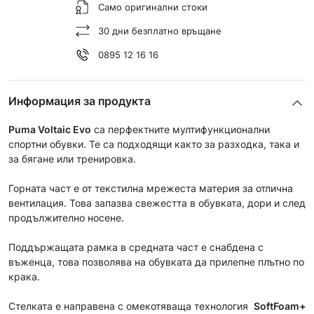
Само оригинални стоки
30 дни безплатно връщане
0895 12 16 16
Информация за продукта
Puma Voltaic Evo
са перфектните мултифункционални
спортни обувки. Те са подходящи както за разходка, така и
за бягане или тренировка.
Горната част е от текстилна мрежеста материя за отлична
вентилация. Това запазва свежестта в обувката, дори и след
продължително носене.
Поддържащата рамка в средната част е снабдена с
въженца, това позволява на обувката да прилепне плътно по
крака.
Стелката е направена с омекотяваща технология
SoftFoam+