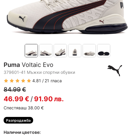
Puma
Voltaic Evo
379601-41 Мъжки спортни обувки
4.81
21
гласа
84.99
€
46.99
€
/
91.90
лв.
Спестяваш 38.00
€
Разпродажба
Налични цветове: