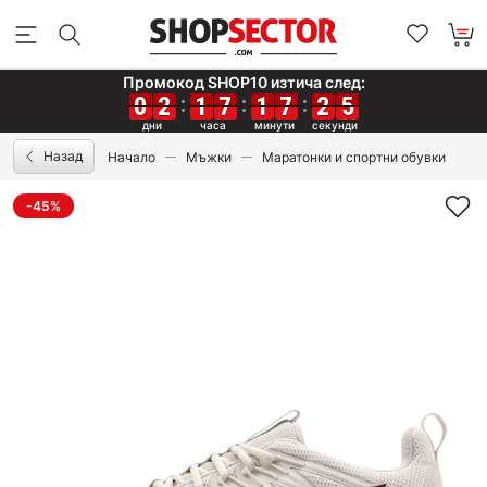
Промокод SHOP10 изтича след:
0
0
0
0
2
2
2
2
1
1
1
1
7
7
7
7
1
1
1
1
7
7
7
7
2
2
2
2
5
5
5
5
Назад
Начало
Мъжки
Маратонки и спортни обувки
-45%