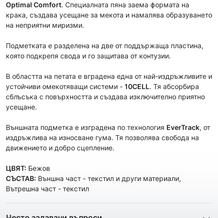
Optimal Comfort
. Специалната пяна заема формата на
крака, създава усещане за мекота и намалява образуването
на неприятни миризми.
Подметката е разделена на две от поддържаща пластина,
която подкрепя свода и го защитава от контузии.
В областта на петата е вградена една от най-издръжливите и
устойчиви омекотяващи системи -
10CELL
. Тя абсорбира
сблъсъка с повърхността и създава изключително приятно
усещане.
Външната подметка е изградена по технология
EverTrack
, от
издръжлива на износване гума. Тя позволява свобода на
движението и добро сцепление.
ЦВЯТ:
Бежов
СЪСТАВ:
Външна част - текстил и други материали,
Вътрешна част - текстил
Често задавани въпроси