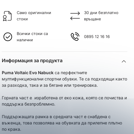
Само оригинални
30 дни безплатно
стоки
връщане
Всички стоки са
0895 12 16 16
налични
Информация за продукта
Puma Voltaic Evo Nabuck
са перфектните
мултифункционални спортни обувки. Те са подходящи както
за разходка, така и за бягане или тренировка.
Горната част е изработена от еко кожа, която се почиства и
поддържа безпроблемно.
Поддържащата рамка в средната част е снабдена с
въженца, това позволява на обувката да прилепне плътно
по крака.