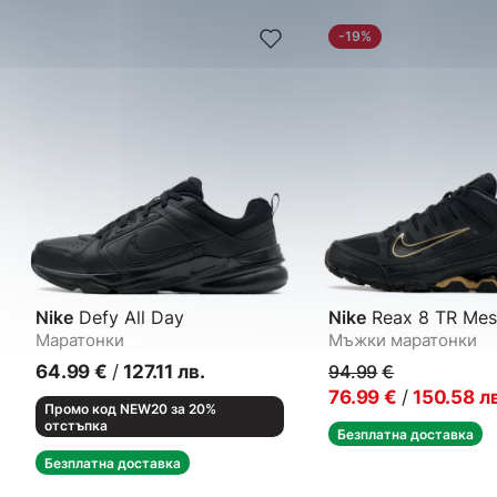
-19%
Nike
Defy All Day
Nike
Reax 8 TR Mes
Маратонки
Мъжки маратонки
64.99
€
/
127.11
лв.
94.99
€
76.99
€
/
150.58
л
Промо код NEW20 за 20%
отстъпка
Безплатна доставка
Безплатна доставка