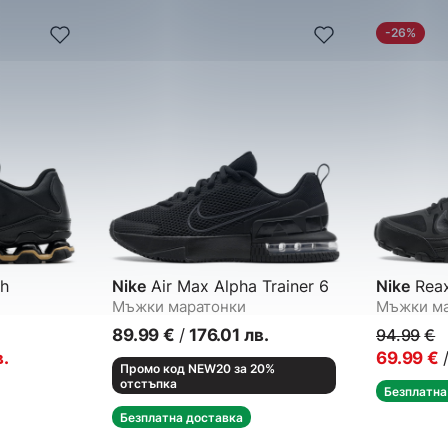
-26%
h
Nike
Air Max Alpha Trainer 6
Nike
Reax
Мъжки маратонки
Мъжки ма
89.99
€
/
176.01
лв.
94.99
€
в.
69.99
€
Промо код NEW20 за 20%
отстъпка
Безплатна
Безплатна доставка