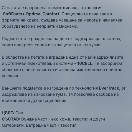
Стелката е направена с омекотяваща технология
SoftFoam+ Optimal Comfort
. Специалната пяна заема
формата на крака, създава усещане за мекота и намалява
образуването на неприятни миризми.
Подметката е разделена на две от поддържаща пластина,
която подкрепя свода и го защитава от контузии.
В областта на петата е вградена една от най-издръжливите
и устойчиви омекотяващи системи -
10CELL
. Тя абсорбира
сблъсъка с повърхността и създава изключително приятно
усещане.
Външната подметка е изградена по технология
EverTrack
, от
издръжлива на износване гума. Тя позволява свобода на
движението и добро сцепление.
ЦВЯТ:
Сив
СЪСТАВ:
Външна част - еко кожа, текстил и други
материали, Вътрешна част - текстил