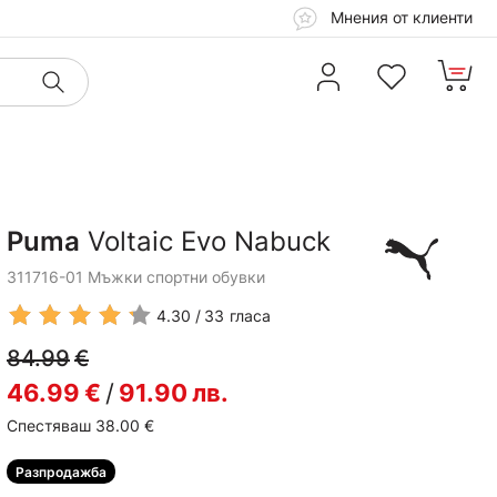
Мнения от клиенти
Puma
Voltaic Evo Nabuck
311716-01 Мъжки спортни обувки
4.30
33
гласа
84.99
€
46.99
€
/
91.90
лв.
Спестяваш 38.00
€
Разпродажба