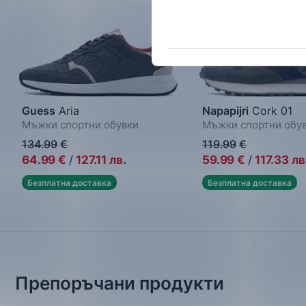
Guess
Aria
Napapijri
Cork 01
Мъжки спортни обувки
Мъжки спортни обу
134.99
€
119.99
€
64.99
€
/
127.11
лв.
59.99
€
/
117.33
лв
Безплатна доставка
Безплатна доставка
Препоръчани продукти