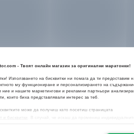
or.com - Твоят онлайн магазин за оригинални маратонки!
итки! Използването на бисквитки ни помага да ти предоставим 
ектното му функциониране и персонализирането на съдържани
и ние и нашите маркетингови и рекламни партньори анализира
ти, които биха представлявали интерес за теб.
-45%
-45%
сквитките може да получиш като посетиш страницата
т и бисквитки
. В случай, че искаш да промениш индивидуалнит
 направиш от опцията за Персонализация.