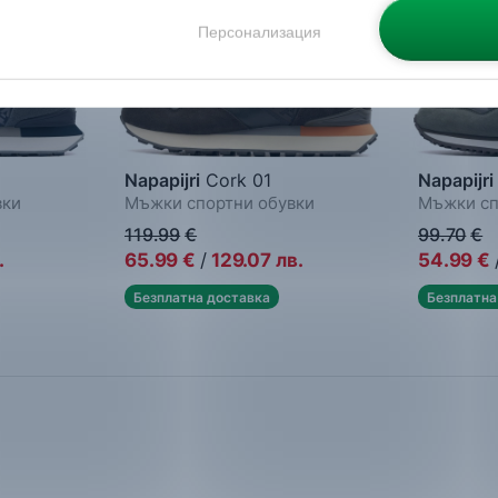
Персонализация
Napapijri
Cork 01
Napapijri
вки
Мъжки спортни обувки
Мъжки сп
119.99
€
99.70
€
.
65.99
€
/
129.07
лв.
54.99
€
Безплатна доставка
Безплатна