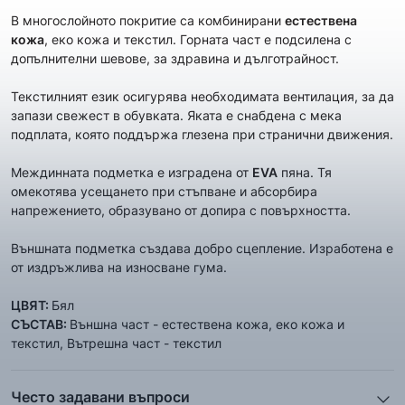
В многослойното покритие са комбинирани
естествена
кожа
, еко кожа и текстил. Горната част е подсилена с
допълнителни шевове, за здравина и дълготрайност.
Текстилният език осигурява необходимата вентилация, за да
запази свежест в обувката. Яката е снабдена с мека
подплата, която поддържа глезена при странични движения.
Междинната подметка е изградена от
EVA
пяна. Тя
омекотява усещането при стъпване и абсорбира
напрежението, образувано от допира с повърхността.
Външната подметка създава добро сцепление. Изработена е
от издръжлива на износване гума.
ЦВЯТ:
Бял
СЪСТАВ:
Външна част - естествена кожа, еко кожа и
текстил, Вътрешна част - текстил
Често задавани въпроси