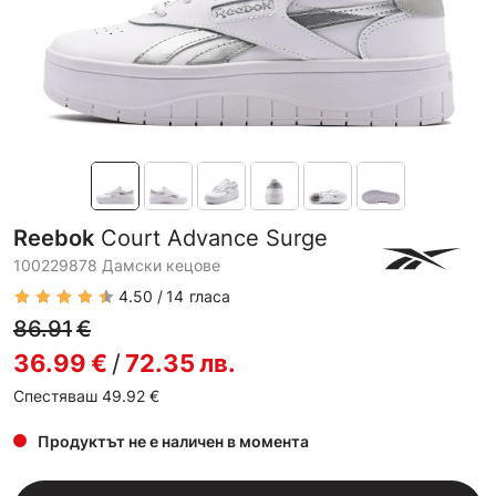
Reebok
Court Advance Surge
100229878 Дамски кецове
4.50
14
гласа
86.91
€
36.99
€
/
72.35
лв.
Спестяваш 49.92
€
Продуктът не е наличен в момента