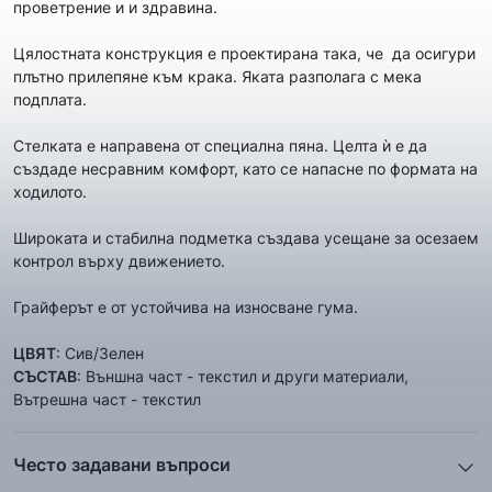
проветрение и и здравина.
Цялостната конструкция е проектирана така, че да осигури
плътно прилепяне към крака. Яката разполага с мека
подплата.
Стелката е направена от специална пяна. Целта ѝ е да
създаде несравним комфорт, като се напасне по формата на
ходилото.
Широката и стабилна подметка създава усещане за осезаем
контрол върху движението.
Грайферът е от устойчива на износване гума.
ЦВЯТ
: Сив/Зелен
СЪСТАВ
: Външна част - текстил и други материали,
Вътрешна част - текстил
Често задавани въпроси
1. Описанието и снимките на продукта, които сте