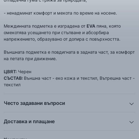
- ненадминат комфорт и мекота по време на носене.
Междинната подметка е изградена от
EVA
пяна, която
омекотява усещането при стъпване и абсорбира
напрежението, образувано от допира с повърхността.
Външната подметка е повдигната в задната част, за комфорт
на петата при движение.
ЦВЯТ:
Черен
СЪСТАВ:
Външна част - еко кожа и текстил, Вътрешна част -
текстил
Често задавани въпроси
1. Описанието и снимките на продукта, които сте
предоставили в сайта отговарят ли реално на това, което
Доставка и плащане
ще получа?
Ние от ShopSector се стремим към
бързина
и
Всички снимки и цялата информация са внимателно
професионализъм
при доставката на твоите поръчки, затова
подготвени и подбрани с цел Клиента да има възможност да