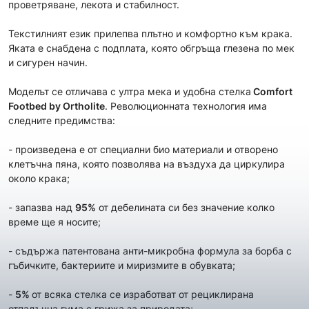
проветряване, лекота и стабилност.
Текстилният език прилепва плътно и комфортно към крака.
Яката е снабдена с подплата, която обгръща глезена по мек
и сигурен начин.
Моделът се отличава с ултра мека и удобна стелка
Comfort
Footbed
by Ortholite
. Революционната технология има
следните предимства:
- произведена е от специални био материали и отворено
клетъчна пяна, която позволява на въздуха да циркулира
около крака;
- запазва над
95%
от дебелината си без значение колко
време ще я носите;
- съдържа патентована анти-микробна формула за борба с
гъбичките, бактериите и миризмите в обувката;
-
5%
от всяка стелка се изработват от рециклирана
отпадъчна гума с грижа за природата;