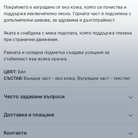
Покритието е изградено от еко кожа, която се почиства и
поддържа изключително лесно. Горната част е подсилена с
допълнителни шевове, за здравина и дълготрайност.
Яката е снабдена с мека подплата, която поддържа глезена
при странични движения.
Равната и солидна подметка създава усещане за
стабилност във всяка крачка.
ЦВЯТ:
Бял
СЪСТАВ:
Външна част - еко кожа, Вътрешна част - текстил
Често задавани въпроси
1. Описанието и снимките на продукта, които сте
предоставили в сайта отговарят ли реално на това, което
Доставка и плащане
ще получа?
Ние от ShopSector се стремим към
бързина
и
Всички снимки и цялата информация са внимателно
професионализъм
при доставката на твоите поръчки, затова
подготвени и подбрани с цел Клиента да има възможност да
Контакти
използваме услугите на куриерските фирми
„Еконт
добие максимално ясна и точна представа за дадения