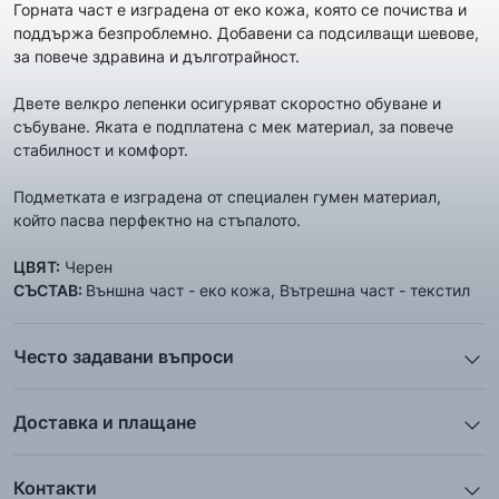
Горната част е изградена от еко кожа, която се почиства и
поддържа безпроблемно. Добавени са подсилващи шевове,
за повече здравина и дълготрайност.
Двете велкро лепенки осигуряват скоростно обуване и
събуване. Яката е подплатена с мек материал, за повече
стабилност и комфорт.
Подметката е изградена от специалeн гумен материал,
който пасва перфектно на стъпалото.
ЦВЯТ:
Черен
СЪСТАВ:
Външна част - еко кожа, Вътрешна част - текстил
Често задавани въпроси
1. Описанието и снимките на продукта, които сте
предоставили в сайта отговарят ли реално на това, което
Доставка и плащане
ще получа?
Ние от ShopSector се стремим към
бързина
и
Всички снимки и цялата информация са внимателно
професионализъм
при доставката на твоите поръчки, затова
подготвени и подбрани с цел Клиента да има възможност да
Контакти
използваме услугите на куриерските фирми
„Еконт
добие максимално ясна и точна представа за дадения