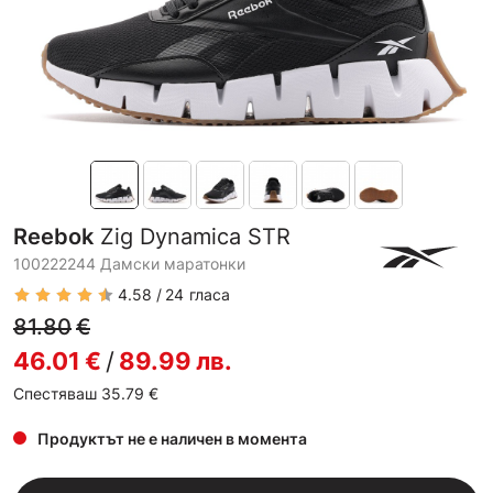
Reebok
Zig Dynamica STR
100222244 Дамски маратонки
4.58
24
гласа
81.80
€
46.01
€
/
89.99
лв.
Спестяваш 35.79
€
Продуктът не е наличен в момента