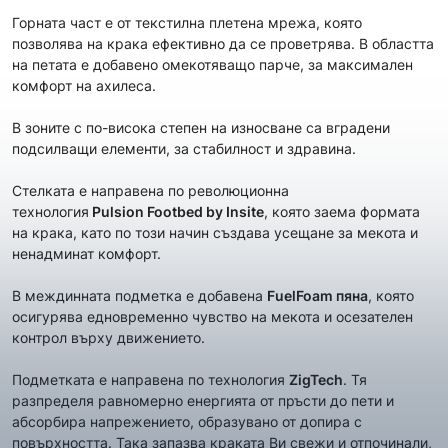
Горната част е от текстилна плетена мрежа, която
позволява на крака ефективно да се проветрява. В областта
на петата е добавено омекотяващо парче, за максимален
комфорт на ахилеса.
В зоните с по-висока степен на износване са вградени
подсилващи елементи, за стабилност и здравина.
Стелката е направена по революционна
технология
Pulsion
Footbed by Insite
, която заема формата
на крака, като по този начин създава усещане за мекота и
ненадминат комфорт.
В междинната подметка е добавена
FuelFoam пяна
, която
осигурява едновременно чувство на мекота и осезателен
контрол върху движението.
Подметката е направена по технология
ZigTech
. Тя
разпределя равномерно енергията от пръсти до пети и
абсорбира напрежението, образувано от допира с
повърхността. Така запазва краката Ви свежи и отпочинали,