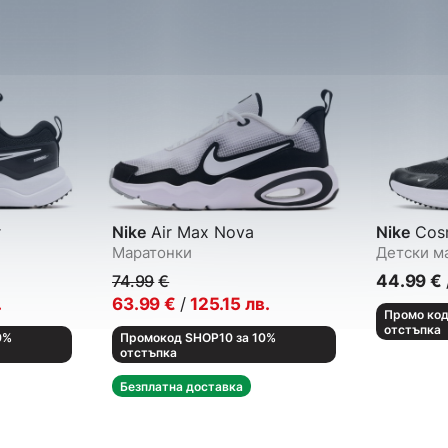
r
Nike
Air Max Nova
Nike
Cosm
Маратонки
Детски м
74.99
€
44.99
€
.
63.99
€
/
125.15
лв.
Промо код
отстъпка
0%
Промокод SHOP10 за 10%
отстъпка
Безплатна доставка