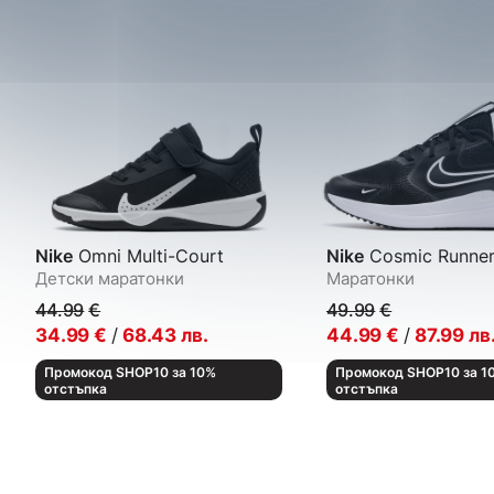
Nike
Omni Multi-Court
Nike
Cosmic Runne
Детски маратонки
Маратонки
44.99
€
49.99
€
34.99
€
/
68.43
лв.
44.99
€
/
87.99
лв
Промокод SHOP10 за 10%
Промокод SHOP10 за 1
отстъпка
отстъпка