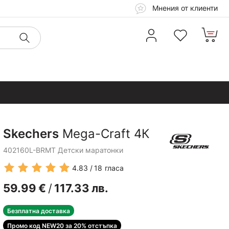
Мнения от клиенти
Skechers
Mega-Craft 4К
402160L-BRMT Детски маратонки
4.83
18
гласа
59.99
€
/
117.33
лв.
Безплатна доставка
Промо код NEW20 за 20% отстъпка