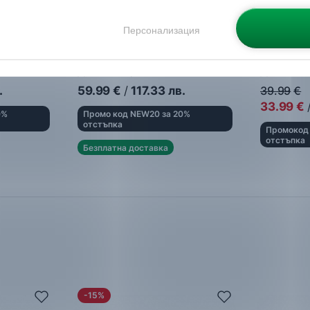
Персонализация
Skech-O-
adidas
Lightorama Runner EL
adidas
Ru
Детски маратонки
Детски м
.
59.99
€
/
117.33
лв.
39.99
€
33.99
€
0%
Промо код NEW20 за 20%
отстъпка
Промокод 
отстъпка
Безплатна доставка
-15%