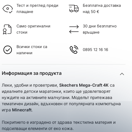
Тест и преглед преди
Безплатна доставка
плащане
над 50 €
Само оригинални
30 дни безплатно
стоки
връщане
Всички стоки са
0895 12 16 16
налични
Информация за продукта
Леки, удобни и проветриви,
Skechers Mega-Craft 4К
са
идеалните детски маратонки, които ще удовлетворят
нуждите на активните малчугани. Моделът притежава
тематичен дизайн, вдъхновен от популярната компютърна
игра
Minecraft
.
Покритието е изградено от здрава текстилна материя и
подсилващи елементи от еко кожа.