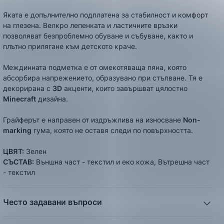
Яката е допълнително подплатена за стабилност и комфорт
на глезена. Велкро лепенката и ластичните връзки
позволяват безпроблемно обуване и събуване, както и
плътно прилягане към детското краче.
Междинната подметка е от омекотяваща пяна, която
абсорбира напрежението, образувано при стъпване. Тя е
декорирана с
3D
акценти, които завършват цялостно
Minecraft
дизайна.
Грайферът е направен от издръжлива на износване
Non-
marking
гума, която не оставя следи по повърхността.
ЦВЯТ:
Зелен
СЪСТАВ:
Външна част - текстил и еко кожа, Вътрешна част
- текстил
Често задавани въпроси
1. Описанието и снимките на продукта, които сте
предоставили в сайта отговарят ли реално на това, което