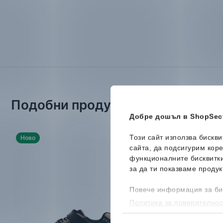
Подобни продукти
Добре дошъл в ShopSect
Този сайт използва бискв
Ново
сайта, да подсигурим кор
функционалните бисквитк
за да ти показваме продук
Повече информация за би
Политика за поверителнос
бисквитките, можеш да го