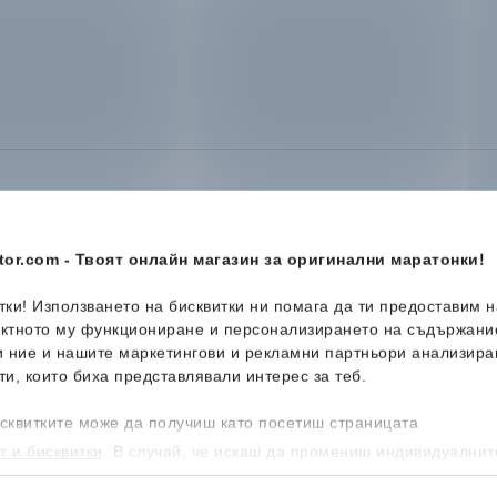
or.com - Твоят онлайн магазин за оригинални маратонки!
итки! Използването на бисквитки ни помага да ти предоставим 
Ново
-15%
Н
ектното му функциониране и персонализирането на съдържани
и ние и нашите маркетингови и рекламни партньори анализира
ти, които биха представлявали интерес за теб.
сквитките може да получиш като посетиш страницата
т и бисквитки
. В случай, че искаш да промениш индивидуалнит
 направиш от опцията за Персонализация.