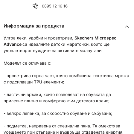
0895 12 16 16
Информация за продукта
Ултра леки, удобни и проветриви,
Skechers Microspec
Advance
са идеалните детски маратонки, които ще
удовлетворят нуждите на активните малчугани.
Моделът се отличава с:
- проветрива горна част, която комбинира текстилна мрежа
с подсилващи
TPU
елементи;
- ластични връзки, които позволяват на обувката да
прилепне плътно и комфортно към детското краче;
- велкро лепенка, за скоростно обуване и събуване;
- подметка, направена от специална пяна. Тя омекотява
усещането при стъпване и възвръща отдадената енергия.