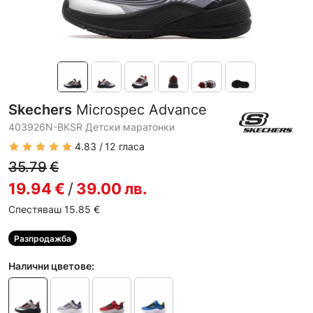
Skechers
Microspec Advance
403926N-BKSR Детски маратонки
4.83
12
гласа
35.79
€
19.94
€
/
39.00
лв.
Спестяваш 15.85
€
Разпродажба
Налични цветове: