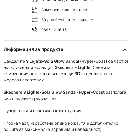
Само оригинални стоки
30 дни безплатно връщане
0895 12 16 16
Информация за продукта
Сандалите
S Lights-Sola Glow Sandal-Hyper-Coast
са част от
ексклузивната колeкция
Skechers
-
Lights
. Свежата
комбинация от цветове и светещи
3D
акценти, правят
модела неповторим.
Skechers
S Lights-Sola Glow Sandal-Hyper-Coast
разполага
със следните предимства:
- ултра лека и еластична конструкция;
- горна част, изработена от еко кожа, тя е допълнително
обшита за максимална здравина и надеждност;