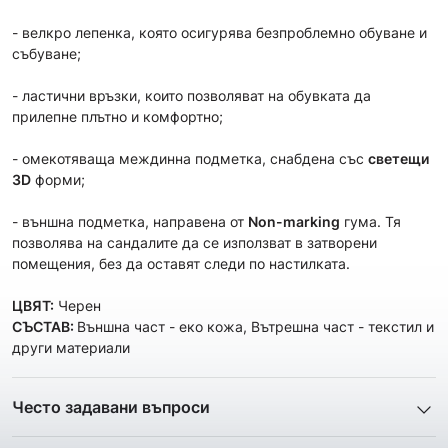
- велкро лепенка, която осигурява безпроблемно обуване и
събуване;
- ластични връзки, които позволяват на обувката да
прилепне плътно и комфортно;
- омекотяваща междинна подметка, снабдена със
светещи
3D
форми;
- външна подметка, направена от
Non-marking
гума. Тя
позволява на сандалите да се използват в затворени
помещения, без да оставят следи по настилката.
ЦВЯТ:
Черен
СЪСТАВ:
Външна част - еко кожа, Вътрешна част - текстил и
други материали
Често задавани въпроси
1. Описанието и снимките на продукта, които сте