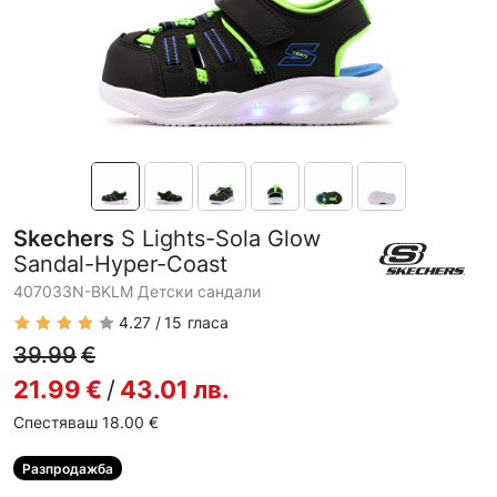
Skechers
S Lights-Sola Glow
Sandal-Hyper-Coast
407033N-BKLM Детски сандали
4.27
15
гласа
39.99
€
21.99
€
/
43.01
лв.
Спестяваш 18.00
€
Разпродажба