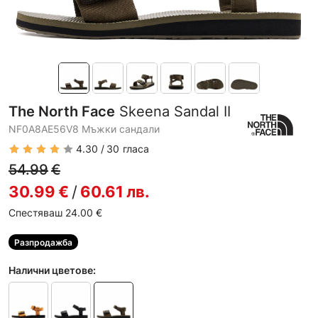
The North Face
Skeena Sandal II
NF0A8AE56V8 Мъжки сандали
4.30
30
гласа
54.99
€
30.99
€
/
60.61
лв.
Спестяваш 24.00
€
Разпродажба
Налични цветове: