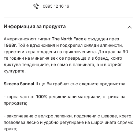
0895 12 16 16
Информация за продукта
Американският гигант
The North Face
е създаден през
1968г.
Той е вдъхноивил и подкрепил хиляди алпинисти,
туристи и хора отдадени на приключенията. До края на 90-
те години на миналия век се превръща и в бранд, които
диктува тенденциите, не само в планината, а и в стрийт
културата.
Skeena Sandal
II
ще Ви грабнат със следните предимства:
- горна част от
100%
рециклирани материали, с грижа за
природата;
- закопчаване с велкро лепенки, подсилени с шевове, което
позволява лесно и удобно регулиране на широчината спрямо
крака;