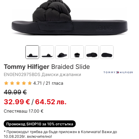
Tommy Hilfiger
Braided Slide
EN0EN02975BDS Дамски джапанки
4.71
21
гласа
49.99
€
32.99
€
/
64.52
лв.
Спестяваш 17.00
€
Промокод SHOP10 за 10% отстъпка
* Промокодът трябва да бъде приложен в Количката! Важи до
10.08.2026г. включително!