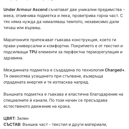
Under Armour Ascend
съчетават две уникални предимства -
мека, отзивчива подметка и лека, проветрива горна част. С
тях няма нужда да намаляваш темпото, независимо дали
тичаш или вървиш.
Маратонките притежават гъвкава конструкция, което ги
прави универсални и комфортни. Покритието е от текстил и
подсилващи
TPU
елементи за перфектна терморегулация и
здравина.
Междинната подметка е създадена по технология
Charged+
.
Тя омекотява усещането при стъпване, възвръща
отдадената енергия и те изтласква напред.
Външната подметка е гъвкава и еластична благодарение на
специалните ѝ канали. По този начин се пресъздава
естественото движение на крака.
ЦВЯТ:
Зелен
СЪСТАВ:
Външна част - текстил и други материали,