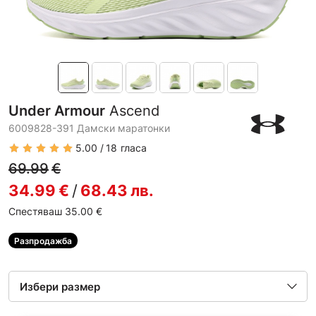
Under Armour
Ascend
6009828-391 Дамски маратонки
5.00
18
гласа
69.99
€
34.99
€
/
68.43
лв.
Спестяваш 35.00
€
Разпродажба