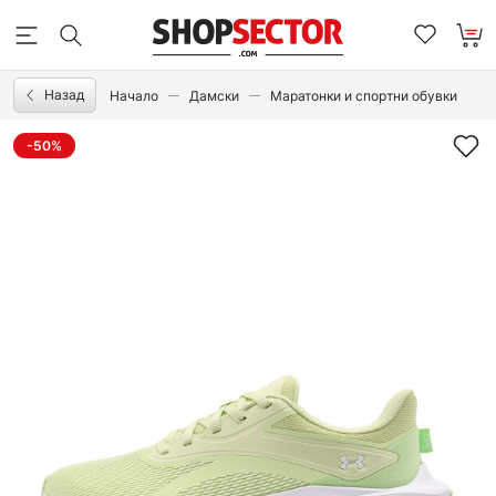
Назад
Начало
Дамски
Маратонки и спортни обувки
-50%