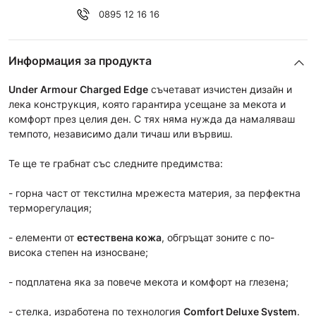
0895 12 16 16
Информация за продукта
Under Armour
Charged
Edge
съчетават изчистен дизайн и
лека конструкция, която гарантира усещане за мекота и
комфорт през целия ден. С тях няма нужда да намаляваш
темпото, независимо дали тичаш или вървиш.
Те ще те грабнат със следните предимства:
- горна част от текстилна мрежеста материя, за перфектна
терморегулация;
- елементи от
естествена кожа
, обгръщат зоните с по-
висока степен на износване;
- подплатена яка за повече мекота и комфорт на глезена;
- стелка, изработена по технология
Comfort Deluxe System
.