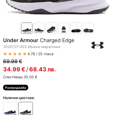
Under Armour
Charged Edge
3026727-003 Мъжки маратонки
4.76
25
гласа
69.99
€
34.99
€
/
68.43
лв.
Спестяваш 35.00
€
Разпродажба
Налични цветове: