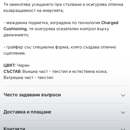
Тя омекотява усещането при стъпване и осигурява отлична
възвращаемост на енергията;
- междинна подметка, изградена по технология
Charged
Cushioning
, тя осигурява осезателен контрол върху
движението;
- грайфер със специална форма, която създава отлично
сцепление.
ЦВЯТ:
Черен
СЪСТАВ:
Външна част - текстил и естествена кожа,
Вътрешна част - текстил
Често задавани въпроси
1. Описанието и снимките на продукта, които сте
предоставили в сайта отговарят ли реално на това, което
Доставка и плащане
ще получа?
Ние от ShopSector се стремим към
бързина
и
Всички снимки и цялата информация са внимателно
професионализъм
при доставката на твоите поръчки, затова
подготвени и подбрани с цел Клиента да има възможност да
Контакти
използваме услугите на куриерските фирми
„Еконт