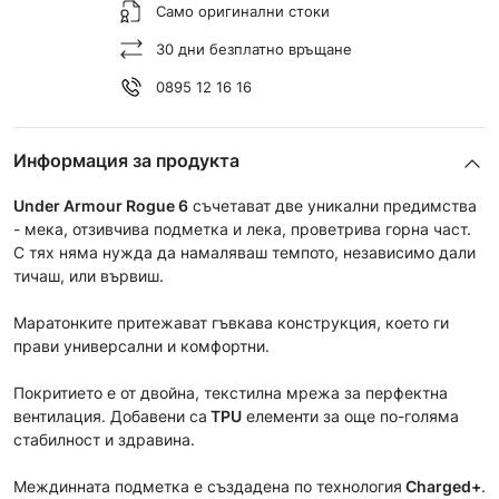
Само оригинални стоки
30 дни безплатно връщане
0895 12 16 16
Информация за продукта
Under Armour Rogue 6
съчетават две уникални предимства
- мека, отзивчива подметка и лека, проветрива горна част.
С тях няма нужда да намаляваш темпото, независимо дали
тичаш, или вървиш.
Маратонките притежават гъвкава конструкция, което ги
прави универсални и комфортни.
Покритието е от двойна, текстилна мрежа за перфектна
вентилация. Добавени са
TPU
елементи за още по-голяма
стабилност и здравина.
Междинната подметка е създадена по технология
Charged+
.