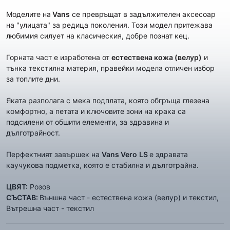
Моделите на
Vans
се превръщат в задължителен аксесоар
на "улицата" за редица поколения. Този модел притежава
любимия силует на класическия, добре познат кец.
Горната част е изработена от
естествена кожа (велур)
и
тънка текстилна материя, правейки модела отличен избор
за топлите дни.
Яката разполага с мека подплата, която обгръща глезена
комфортно, а петата и ключовите зони на крака са
подсилени от обшити елементи, за здравина и
дълготрайност.
Перфектният завършек на
Vans Vero
LS
е здравата
каучукова подметка, която е стабилна и дълготрайна.
ЦВЯТ:
Розов
СЪСТАВ:
Външна част - естествена кожа (велур) и текстил,
Вътрешна част - текстил