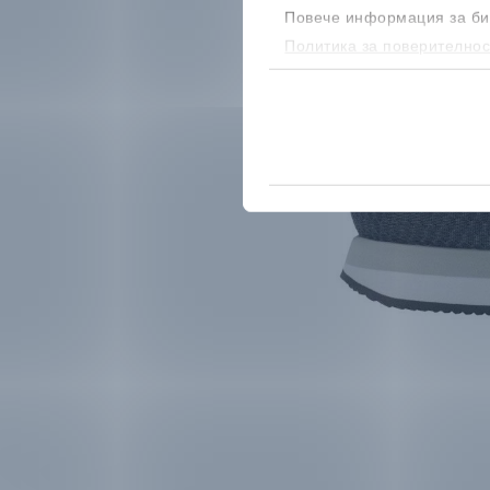
Повече информация за би
Политика за поверителнос
бисквитките, можеш да го