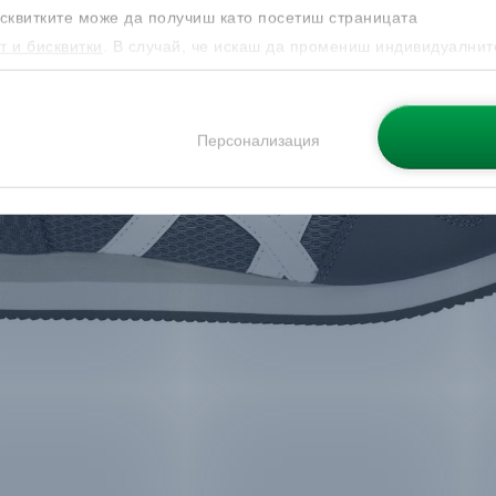
сквитките може да получиш като посетиш страницата
т и бисквитки
. В случай, че искаш да промениш индивидуалнит
 направиш от опцията за Персонализация.
Персонализация