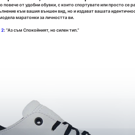
 повече от удобни обувки, с които спортувате или просто се р
ълнение към вашия външен вид, но и издават вашата идентичнос
 модела маратонки за личността ви.
 2
: “Аз съм Спокойният, но силен тип.”