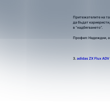
Притежателите на так
да бъдат кариеристи,
в “надбягването”.
Профил: Надеждни, а
3.
adidas ZX Flux ADV