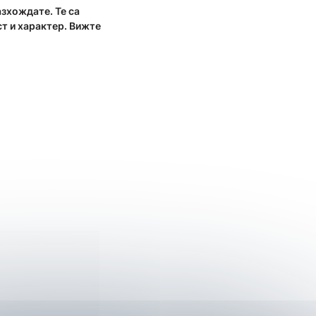
азхождате. Те са
т и характер. Вижте