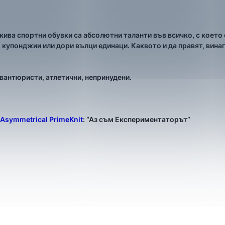
ива спортни обувки са абсолютни таланти във всичко, с което с
 купонджии или дори вълци единаци. Каквото и да правят, вина
вантюристи, атлетични, непринудени.
 Asymmetrical PrimeKnit
: “Аз съм Експериментаторът”