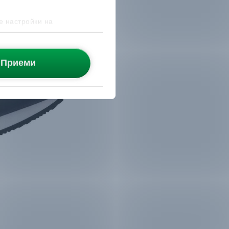
е настройки на
Приеми