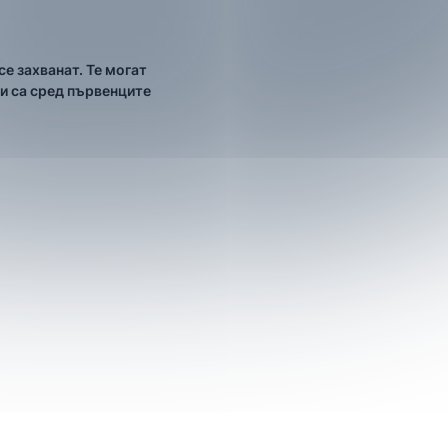
е захванат. Те могат
ги са сред първенците