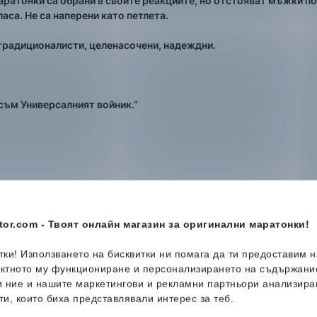
атонки са обрани в своите реакциите, но отстояват мъжки поз
ласа. Не са наперени като петлета.
традиционалисти, целенасочени, надеждни.
з съм Универсалният войник.”
or.com - Твоят онлайн магазин за оригинални маратонки!
итки! Използването на бисквитки ни помага да ти предоставим 
ектното му функциониране и персонализирането на съдържани
и ние и нашите маркетингови и рекламни партньори анализира
ти, които биха представлявали интерес за теб.