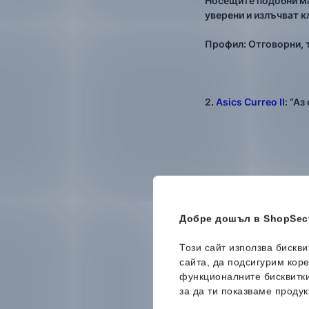
Носещите подобни мар
уверени и излъчват к
Профил: Отговорни, 
2.
Asics Curreo II
: “А
Добре дошъл в ShopSect
Този сайт използва бискв
сайта, да подсигурим кор
функционалните бисквитк
за да ти показваме продук