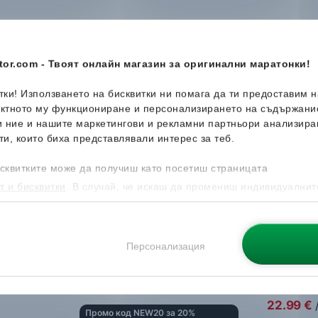
or.com - Твоят онлайн магазин за оригинални маратонки!
Ново
-45%
итки! Използването на бисквитки ни помага да ти предоставим 
ектното му функциониране и персонализирането на съдържани
и ние и нашите маркетингови и рекламни партньори анализира
ти, които биха представлявали интерес за теб.
сквитките може да получиш като посетиш страницата
т и бисквитки
. В случай, че искаш да промениш индивидуалнит
 направиш от опцията за Персонализация.
Персонализация
Nike
Victori One Slide
Under A
Джапанки
Джапанк
37.99
€
/
74.30
лв.
41.99
€
22.99
€
Промо код NEW20 за 20%