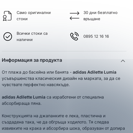
Само оригинални
30 дни безплатно
стоки
връщане
Всички стоки са
0895 12 16 16
налични
Информация за продукта
От плажа до басейна или банята -
adidas Adilette Lumia
усъвършенства класическия дизайн на марката, за да се
чувствате перфектно навсякъде.
adidas Adilette Lumia
са изработени от специална
абсорбираща пяна.
Конструкцията на джапанките е лека, пластична и
създадена така, че да обгръща ходилото. Тя следва
извивките на крака и абсорбира шока, образуван от допира