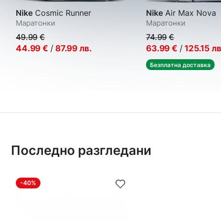
Nike
Cosmic Runner
Nike
Air Max Nova
Маратонки
Маратонки
49.99
€
74.99
€
44.99
€
/
87.99
лв.
63.99
€
/
125.15
лв
Безплатна доставка
Последно разгледани
-40%