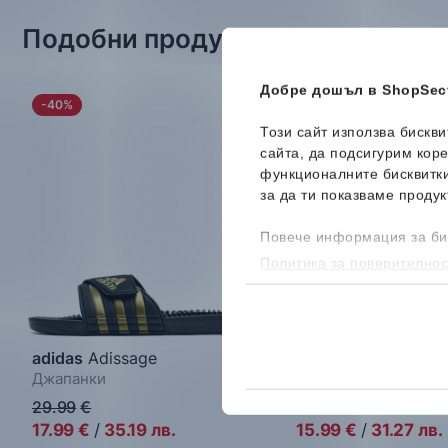
Подобни продукти
Добре дошъл в ShopSect
-40%
-27%
Този сайт използва бискв
сайта, да подсигурим кор
функционалните бисквитк
за да ти показваме продук
Повече информация за би
Политика за поверителнос
бисквитките, можеш да го
adidas
Adissage
Puma
Epic Flip V3
Джапанки
Джапанки
29.99
€
21.99
€
17.99
€
/
35.19
лв.
15.99
€
/
31.27
лв.