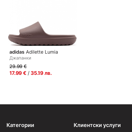
adidas
Adilette Lumia
Джапанки
29.99
€
17.99
€
/
35.19
лв.
Категории
Клиентски услуги