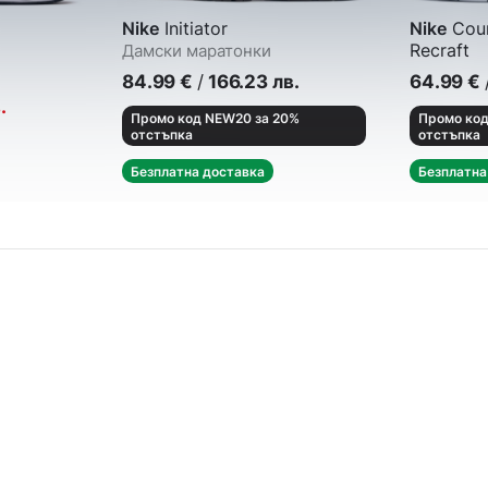
Nike
Initiator
Nike
Cour
Recraft
Дамски маратонки
Кецове
84.99
€
/
166.23
лв.
64.99
€
.
Промо код NEW20 за 20%
Промо код
отстъпка
отстъпка
Безплатна доставка
Безплатна