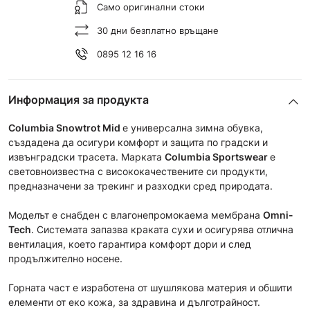
Само оригинални стоки
30 дни безплатно връщане
0895 12 16 16
Информация за продукта
Columbia Snowtrot Mid
е универсална зимна обувка,
създадена да осигури комфорт и защита по градски и
извънградски трасета. Maрката
Columbia Sportswear
е
световноизвестна с висококачествените си продукти,
предназначени за трекинг и разходки сред природата.
Моделът e снабден с влагонепромокаема мембрана
Omni-
Tech
. Системата запазва краката сухи и осигурява отлична
вентилация, което гарантира комфорт дори и след
продължително носене.
Горната част е изработена от шушлякова материя и обшити
елементи от еко кожа, за здравина и дълготрайност.