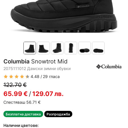
Columbia
Snowtrot Mid
2075111012 Дамски зимни обувки
4.48
29
гласа
122.70
€
65.99
€
/
129.07
лв.
Спестяваш 56.71
€
Безплатна доставка
Разпродажба
Налични цветове: