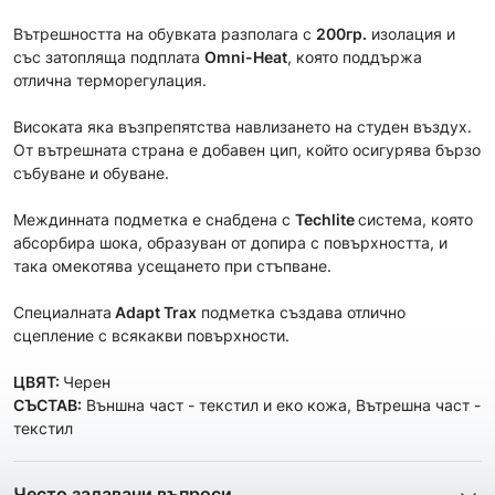
Вътрешността на обувката разполага с
200гр.
изолация и
със затопляща подплата
Omni-Heat
, която поддържа
отлична терморегулация.
Високата яка възпрепятства навлизането на студен въздух.
От вътрешната страна е добавен цип, който осигурява бързо
събуване и обуване.
Междинната подметка е снабдена с
Techlite
система, която
абсорбира шока, образуван от допира с повърхността, и
така омекотява усещането при стъпване.
Специалната
Adapt Trax
подметка създава отлично
сцепление с всякакви повърхности.
ЦВЯТ:
Черен
СЪСТАВ:
Външна част - текстил и еко кожа, Вътрешна част -
текстил
Често задавани въпроси