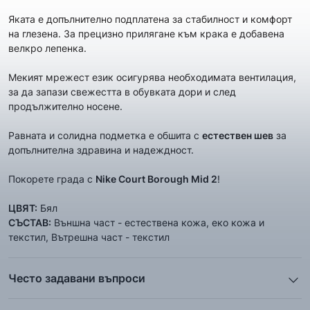
Яката е допълнително подплатена за стабилност и комфорт
на глезена. За прецизно прилягане към крака e добавенa
велкро лепенкa.
Мекият мрежест език осигурява необходимата вентилация,
за да запази свежестта в обувката дори и след
продължително носене.
Равната и солидна подметка е обшита с
естествен шев
за
допълнителна здравина и надеждност.
Покорете града с
Nike
Court Borough Mid 2
!
ЦВЯТ:
Бял
СЪСТАВ:
Външна част - естествена кожа, еко кожа и
текстил, Вътрешна част - текстил
Често задавани въпроси
1. Описанието и снимките на продукта, които сте
предоставили в сайта отговарят ли реално на това, което