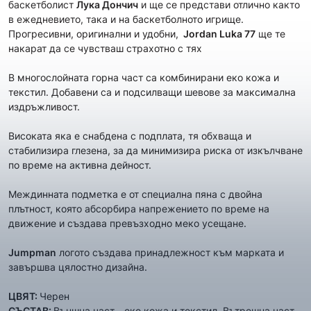
баскетболист
Лука Дончич
и ще се представи отлично както
в ежедневието, така и на баскетболното игрище.
Прогресивни, оригинални и удобни,
Jordan Luka 77
ще те
накарат да се чувстваш страхотно с тях
В многослойната горна част са комбинирани еко кожа и
текстил. Добавени са и подсилващи шевове за максимална
издръжливост.
Високата яка е снабдена с подплата, тя обхваща и
стабилизира глезена, за да минимизира риска от изкълчване
по време на активна дейност.
Междинната подметка е от специална пяна с двойна
плътност, която абсорбира напрежението по време на
движение и създава превъзходно меко усещане.
Jumpman
логото създава принадлежност към марката и
завършва цялостно дизайна.
ЦВЯТ:
Черен
СЪСТАВ:
Външна част - еко кожа и текстил, Вътрешна част -