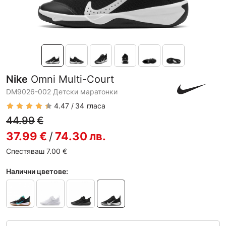
Nike
Omni Multi-Court
DM9026-002 Детски маратонки
4.47
34
гласа
44.99
€
37.99
€
/
74.30
лв.
Спестяваш 7.00
€
Налични цветове: