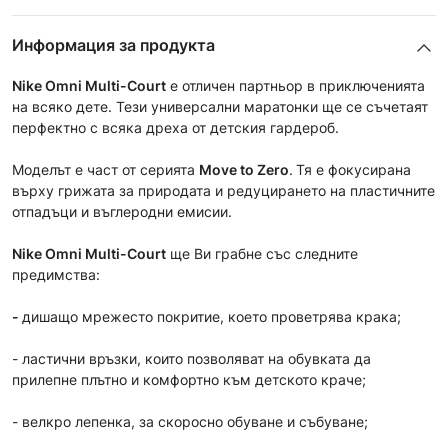
Информация за продукта
Nike Omni Multi-Court
е отличен партньор в приключенията
на всяко дете. Тези универсални маратонки ще се съчетаят
перфектно с всяка дреха от детския гардероб.
Моделът е част от сериятa
Move to Zero
.
Тя е фокусирана
върху грижата за природата и редуцирането на пластичните
отпадъци и въглеродни емисии.
Nike Omni Multi-Court
ще Ви грабнe със следните
предимства:
-
дишащo мрежесто покритие, което проветрява крака;
- ластични връзки, които позволяват на обувката да
прилепне плътно и комфортно към детското краче;
- велкро лепенка, за скоросно обуване и събуване;