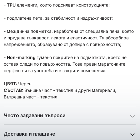
-
TPU
елементи, които подсилват конструкцията;
- подплатена пета, за стабилност и издръжливост;
- междинна подметка, изработена от специална пяна, която
ѝ придава гъвкавост, лекота и еластичност. Тя абсорбира
напрежението, образувано от допира с повърхността;
-
Non-marking
гумено покритие на подметката, което не
оставя следи по повърхността. Това прави маратонките
перфектни за употреба и в закрити помещения.
ЦВЯТ:
Черен
СЪСТАВ:
Външна част - текстил и други материали,
Вътрешна част - текстил
Често задавани въпроси
1. Описанието и снимките на продукта, които сте
предоставили в сайта отговарят ли реално на това, което
Доставка и плащане
ще получа?