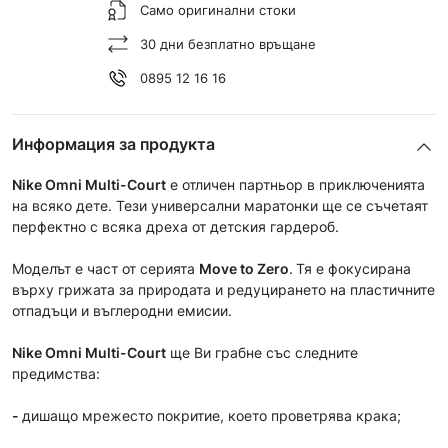
Само оригинални стоки
30 дни безплатно връщане
0895 12 16 16
Информация за продукта
Nike Omni Multi-Court
е отличен партньор в приключенията
на всяко дете. Тези универсални маратонки ще се съчетаят
перфектно с всяка дреха от детския гардероб.
Моделът е част от сериятa
Move to Zero
.
Тя е фокусирана
върху грижата за природата и редуцирането на пластичните
отпадъци и въглеродни емисии.
Nike Omni Multi-Court
ще Ви грабнe със следните
предимства:
-
дишащo мрежесто покритие, което проветрява крака;