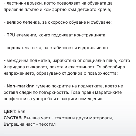
- ластични връзки, които позволяват на обувката да
прилепне плътно и комфортно към детското краче;
- велкро лепенка, за скоросно обуване и събуване;
-
TPU
елементи, които подсилват конструкцията;
- подплатена пета, за стабилност и издръжливост;
- междинна подметка, изработена от специална пяна, която
ѝ придава гъвкавост, лекота и еластичност. Тя абсорбира
напрежението, образувано от допира с повърхността;
-
Non-marking
гумено покритие на подметката, което не
оставя следи по повърхността. Това прави маратонките
перфектни за употреба и в закрити помещения.
ЦВЯТ:
Бял
СЪСТАВ:
Външна част - текстил и други материали,
Вътрешна част - текстил