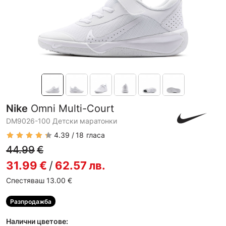
Nike
Omni Multi-Court
DM9026-100 Детски маратонки
4.39
18
гласа
44.99
€
31.99
€
/
62.57
лв.
Спестяваш 13.00
€
Разпродажба
Налични цветове: