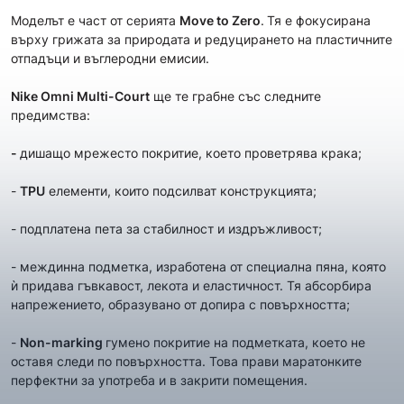
Моделът е част от сериятa
Move to Zero
.
Тя е фокусирана
върху грижата за природата и редуцирането на пластичните
отпадъци и въглеродни емисии.
Nike Omni Multi-Court
ще те грабнe със следните
предимства:
-
дишащo мрежесто покритие, което проветрява крака;
-
TPU
елементи, които подсилват конструкцията;
- подплатена пета за стабилност и издръжливост;
- междинна подметка, изработена от специална пяна, която
ѝ придава гъвкавост, лекота и еластичност. Тя абсорбира
напрежението, образувано от допира с повърхността;
-
Non-marking
гумено покритие на подметката, което не
оставя следи по повърхността. Това прави маратонките
перфектни за употреба и в закрити помещения.