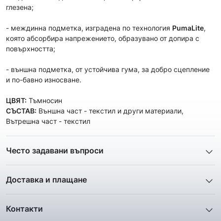
глезена;
- междинна подметка, изградена по технология
PumaLite
,
която абсорбира напрежението, образувано от допира с
повърхността;
- външна подметка, от устойчива гума, за добро сцепление
и по-бавно износване.
ЦВЯТ:
Тъмносин
СЪСТАВ:
Външна част - текстил и други материали,
Вътрешна част - текстил
Често задавани въпроси
1. Описанието и снимките на продукта, които сте
предоставили в сайта отговарят ли реално на това, което
Доставка и плащане
ще получа?
Ние от ShopSector се стремим към
бързина
и
Всички снимки и цялата информация са внимателно
професионализъм
при доставката на твоите поръчки, затова
подготвени и подбрани с цел Клиента да има възможност да
Контакти
използваме услугите на куриерските фирми
„Еконт
добие максимално ясна и точна представа за дадения
Телефон: 0895 12 16 16
Експрес“
,
„Спиди“
и
„BOX NOW“
.