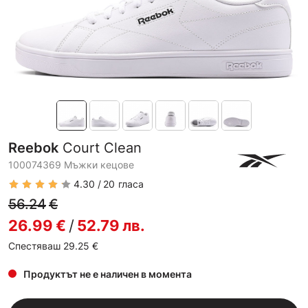
Reebok
Court Clean
100074369 Мъжки кецове
4.30
20
гласа
56.24
€
26.99
€
/
52.79
лв.
Спестяваш 29.25
€
Продуктът не е наличен в момента