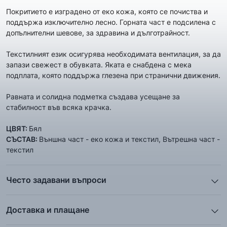
Покритието е изградено от еко кожа, която се почиства и
поддържа изключително лесно. Горната част е подсилена с
допълнителни шевове, за здравина и дълготрайност.
Текстилният език осигурява необходимата вентилация, за да
запази свежест в обувката. Яката е снабдена с мека
подплата, която поддържа глезена при странични движения.
Равната и солидна подметка създава усещане за
стабилност във всяка крачка.
ЦВЯТ:
Бял
СЪСТАВ:
Външна част - еко кожа и текстил, Вътрешна част -
текстил
Често задавани въпроси
1. Описанието и снимките на продукта, които сте
предоставили в сайта отговарят ли реално на това, което
Доставка и плащане
ще получа?
Ние от ShopSector се стремим към
бързина
и
Всички снимки и цялата информация са внимателно