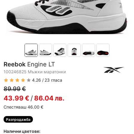
Reebok
Engine LT
100246825 Мъжки маратонки
4.26
23
гласа
89.99
€
43.99
€
/
86.04
лв.
Спестяваш 46.00
€
Разпродажба
Налични цветове: