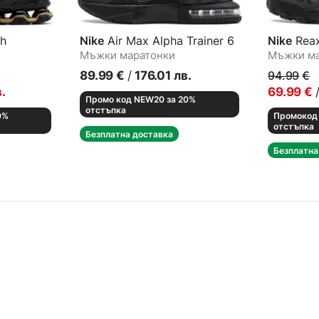
h
Nike
Air Max Alpha Trainer 6
Nike
Reax
Мъжки маратонки
Мъжки ма
89.99
€
/
176.01
лв.
94.99
€
.
69.99
€
Промо код NEW20 за 20%
отстъпка
0%
Промокод 
отстъпка
Безплатна доставка
Безплатна