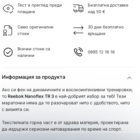
Тест и преглед преди
Безплатна доставка
плащане
над 50 €
Само оригинални
30 дни безплатно
стоки
връщане
Всички стоки са
0895 12 16 16
налични
Информация за продукта
Ако си фен на динамичните и восокоинтензивни тренировки,
то
Reebok Nanoflex TR 3
е най-добрият избор за теб! Тези
маратонки няма да те разочароват нито с удобството, нито
с визията си.
Текстилната горна част e от здрава материя, проектирана
да издържи сериозни натоварвания по време на спорт.