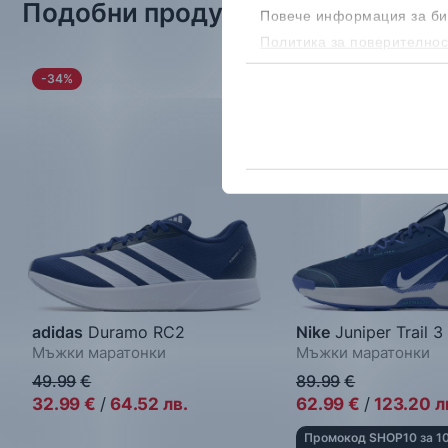
Подобни продукти
Повече информация за би
Политика за поверителнос
бисквитките, можеш да го
-34%
-30%
adidas
Duramo RC2
Nike
Juniper Trail 3
Мъжки маратонки
Мъжки маратонки
49.99
€
89.99
€
32.99
€
/
64.52
лв.
62.99
€
/
123.20
л
Промокод SHOP10 за 1