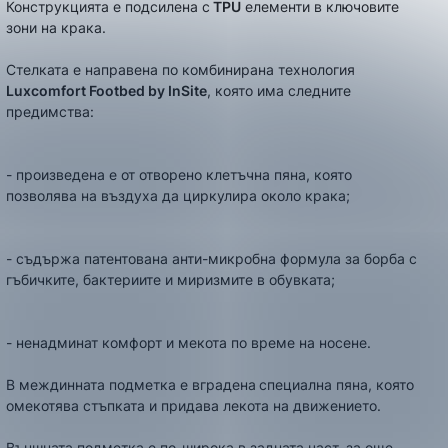
Конструкцията е подсилена с
TPU
елементи в ключовите
зони на крака.
Стелката е направена по комбинирана технология
Luxcomfort Footbed by InSite
, която има следните
предимства:
- произведена е от отворено клетъчна пяна, която
позволява на въздуха да циркулира около крака;
- съдържа патентована анти-микробна формула за борба с
гъбичките, бактериите и миризмите в обувката;
- ненадминат комфорт и мекота по време на носене.
В междинната подметка е вградена
специална пяна, която
омекотява стъпката и придава лекота на движението.
Външната подметка е по-широка в задната част, за още