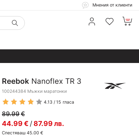
Мнения от клиенти
Reebok
Nanoflex TR 3
100244384 Мъжки маратонки
4.13
15
гласа
89.99
€
44.99
€
/
87.99
лв.
Спестяваш 45.00
€