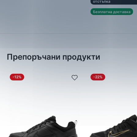
отстъпка
Безплатна доставка
Препоръчани продукти
-12%
-22%