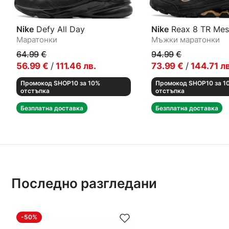
Nike
Defy All Day
Nike
Reax 8 TR Mes
Маратонки
Мъжки маратонки
64.99
€
94.99
€
56.99
€
/
111.46
лв.
73.99
€
/
144.71
лв
Промокод SHOP10 за 10%
Промокод SHOP10 за 1
отстъпка
отстъпка
Безплатна доставка
Безплатна доставка
Последно разгледани
-50%