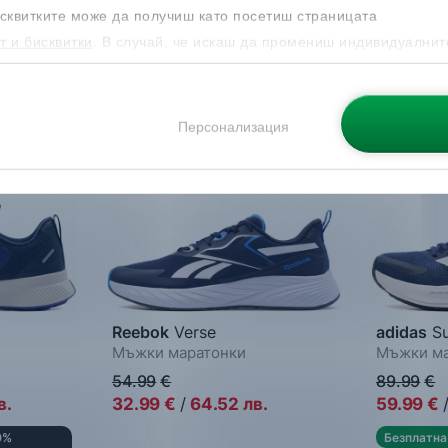
сквитките може да получиш като посетиш страницата
т и бисквитки
. В случай, че искаш да промениш индивидуалнит
 направиш от опцията за Персонализация.
-40%
-33%
Н
Персонализация
Reebok
Verse
adidas
Su
Мъжки маратонки
Мъжки ма
54.99
€
89.99
€
в.
32.99
€
/
64.52
лв.
59.99
€
0%
Безплатна