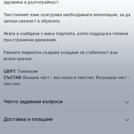
здравина и дълготрайност.
Текстилният език осигурява необходимата вентилация, за да
запази свежест в обувката.
Яката е снабдена с мека подплата, която поддържа глезена
при странични движения.
Равната подметка създава усещане за стабилност във
всяка крачка.
ЦВЯТ:
Тъмносин
СЪСТАВ:
Външна част - еко кожа и текстил, Вътрешна част -
текстил
Често задавани въпроси
1. Описанието и снимките на продукта, които сте
предоставили в сайта отговарят ли реално на това, което
Доставка и плащане
ще получа?
Ние от ShopSector се стремим към
бързина
и
Всички снимки и цялата информация са внимателно
професионализъм
при доставката на твоите поръчки, затова
подготвени и подбрани с цел Клиента да има възможност да