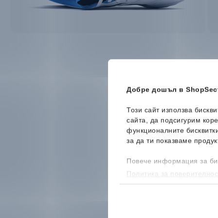
Добре дошъл в ShopSect
Този сайт използва бискв
сайта, да подсигурим кор
функционалните бисквитк
за да ти показваме продук
Повече информация за би
Политика за поверителнос
бисквитките, можеш да го