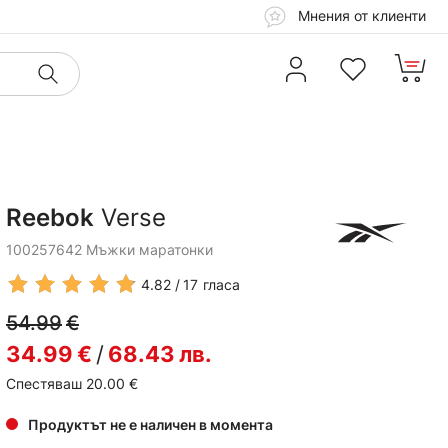
Мнения от клиенти
Reebok
Verse
100257642 Мъжки маратонки
4.82
17
гласа
54.99
€
34.99
€
/
68.43
лв.
Спестяваш 20.00
€
Продуктът не е наличен в момента