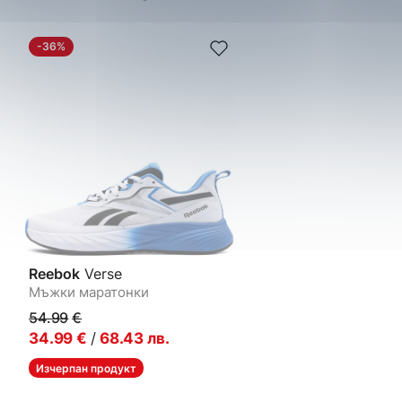
-36%
Reebok
Verse
Мъжки маратонки
54.99
€
34.99
€
/
68.43
лв.
Изчерпан продукт