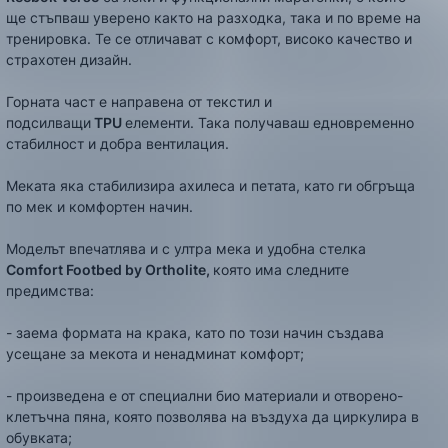
ще стъпваш уверено както на разходка, така и по време на
тренировка. Те се отличават с комфорт, високо качество и
страхотен дизайн.
Горната част е направена от текстил и
подсилващи
TPU
елементи. Така получаваш едновременно
стабилност и добра вентилация.
Меката яка стабилизира ахилеса и петата, като ги обгръща
по мек и комфортен начин.
Моделът впечатлява и с ултра мека и удобна стелка
Comfort Footbed by Ortholite,
която има следните
предимства:
- заема формата на крака, като по този начин създава
усещане за мекота и ненадминат комфорт;
- произведена е от специални био материали и отворено-
клетъчна пяна, която позволява на въздуха да циркулира в
обувката;