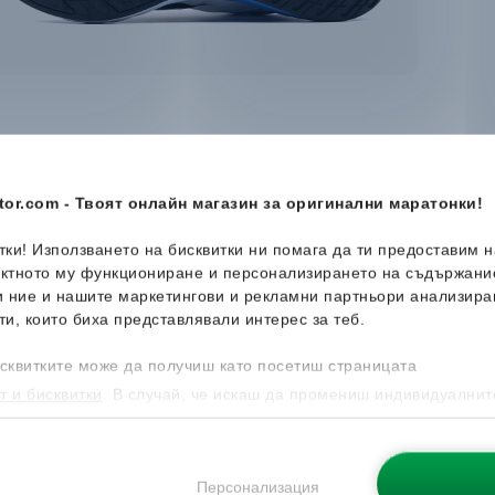
or.com - Твоят онлайн магазин за оригинални маратонки!
итки! Използването на бисквитки ни помага да ти предоставим 
ектното му функциониране и персонализирането на съдържани
и ние и нашите маркетингови и рекламни партньори анализира
ти, които биха представлявали интерес за теб.
сквитките може да получиш като посетиш страницата
т и бисквитки
. В случай, че искаш да промениш индивидуалнит
 направиш от опцията за Персонализация.
Персонализация