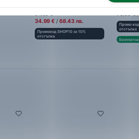
You
вки
Дамски спортни обувки
Дамски с
54.99
€
79.99
€
/
34.99
€
/
68.43
лв.
Промо код
отстъпка
Промокод SHOP10 за 10%
отстъпка
Безплатна