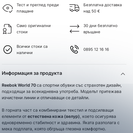
Тест и преглед преди
Безплатна доставка
плащане
над 50 €
Само оригинални
30 дни безплатно
стоки
връщане
Всички стоки са
0895 12 16 16
налични
Информация за продукта
Reebok World 70
са спортни обувки със страхотен дизайн,
подходящи за всекидневна употреба. Моделът притежава
изчистени линии и отличаващи се детайли.
В горната част са комбинирани текстил и подсилващи
елементи от
естествена кожа (велур)
, което осигурява
едновременно стабилност и здравина. Яката разполага с
мека подплата, която обгръща глезена комфортно.