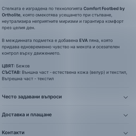
Стелката е изградена по технологията
C
omfort Footbed by
Ortholite
, която омекотява усещането при стъпване,
неутрализира неприятните миризми и гарантира комфорт
през целия ден.
В междинната подметка е добавена
EVA
пяна, която
придава едновременно чувство на мекота и осезателен
контрол върху движението.
ЦВЯТ
: Бежов
СЪСТАВ:
Външна част -
естествена кожа (велур) и
текстил,
Вътрешна част - текстил
Често задавани въпроси
1. Описанието и снимките на продукта, които сте
предоставили в сайта отговарят ли реално на това, което
Доставка и плащане
ще получа?
Ние от ShopSector се стремим към
бързина
и
Всички снимки и цялата информация са внимателно
професионализъм
при доставката на твоите поръчки,
подготвени и подбрани с цел Клиента да има възможност
Контакти
затова използваме услугите на куриерските фирми
„Еконт
да добие максимално ясна и точна представа за дадения