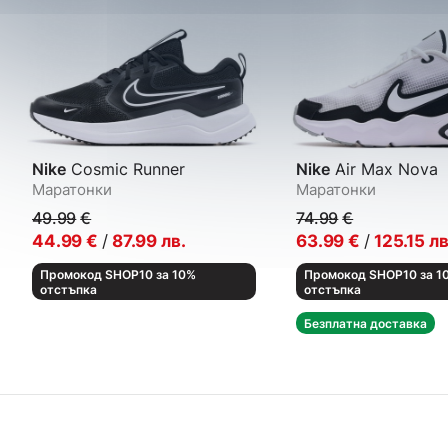
Nike
Cosmic Runner
Nike
Air Max Nova
Маратонки
Маратонки
49.99
€
74.99
€
44.99
€
/
87.99
лв.
63.99
€
/
125.15
лв
Промокод SHOP10 за 10%
Промокод SHOP10 за 1
отстъпка
отстъпка
Безплатна доставка