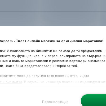
or.com - Твоят онлайн магазин за оригинални маратонки!
-36%
итки! Използването на бисквитки ни помага да ти предоставим 
ектното му функциониране и персонализирането на съдържани
и ние и нашите маркетингови и рекламни партньори анализира
ти, които биха представлявали интерес за теб.
сквитките може да получиш като посетиш страницата
т и бисквитки
. В случай, че искаш да промениш индивидуалнит
 направиш от опцията за Персонализация.
Персонализация
n8
Puma
Adelina 2 Topcat
Skechers