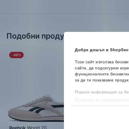
Подобни продукти
Добре дошъл в ShopSect
-48%
-40%
Ново
Този сайт използва бискв
сайта, да подсигурим кор
функционалните бисквитк
за да ти показваме продук
Повече информация за би
Политика за поверителнос
бисквитките, можеш да го
Reebok
World 70
Nike
ReactX Rejuve