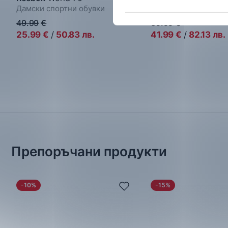
Дамски спортни обувки
Дамски спортни обу
49.99
€
69.99
€
25.99
€
/
50.83
лв.
41.99
€
/
82.13
лв.
Препоръчани продукти
-10%
-15%