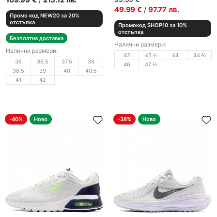
49.99
€
/
97.77
лв.
Промо код NEW20 за 20%
отстъпка
Промокод SHOP10 за 10%
отстъпка
Безплатна доставка
Налични размери:
Налични размери:
42
43 ⅓
44
44 ⅔
36
36.5
37.5
38
46
47 ⅓
38.5
39
40
40.5
41
42
-40%
Ново
-38%
Ново