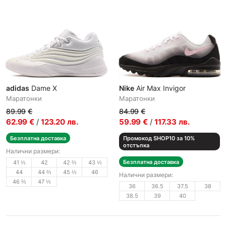
adidas
Dame X
Nike
Air Max Invigor
Маратонки
Маратонки
89.99
€
84.99
€
62.99
€
/
123.20
лв.
59.99
€
/
117.33
лв.
Безплатна доставка
Промокод SHOP10 за 10%
отстъпка
Налични размери:
Безплатна доставка
41 ⅓
42
42 ⅔
43 ⅓
44
44 ⅔
45 ⅓
46
Налични размери:
46 ⅔
47 ⅓
36
36.5
37.5
38
38.5
39
40