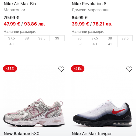
Nike
Air Max Bia
Nike
Revolution 8
Маратонки
Дамски маратонки
79.99
€
64.99
€
47.99
€
/
93.86
лв.
39.99
€
/
78.21
лв.
Налични размери:
Налични размери:
37.5
38
38.5
39
36
37.5
38
38.5
40
39
40
41
-33%
-41%
New Balance
530
Nike
Air Max Invigor