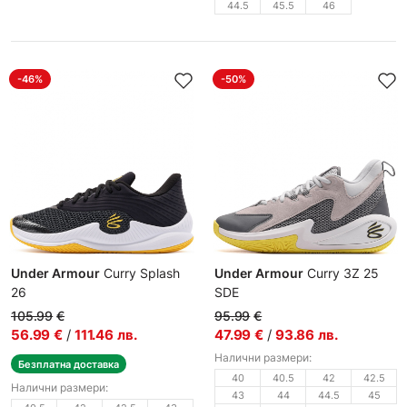
44.5
45.5
46
-46%
-50%
Under Armour
Curry Splash
Under Armour
Curry 3Z 25
26
SDE
Мъжки маратонки
Мъжки маратонки
105.99
€
95.99
€
56.99
€
/
111.46
лв.
47.99
€
/
93.86
лв.
Налични размери:
Безплатна доставка
40
40.5
42
42.5
Налични размери:
43
44
44.5
45