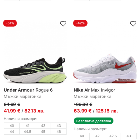
-51%
-42%
Under Armour
Rogue 6
Nike
Air Max Invigor
Мъжки маратонки
Мъжки маратонки
84.99
€
109.99
€
41.99
€
/
82.13
лв.
63.99
€
/
125.15
лв.
Налични размери:
Безплатна доставка
40
41
42
43
Налични размери:
44
44.5
45
46
40
42
42.5
43