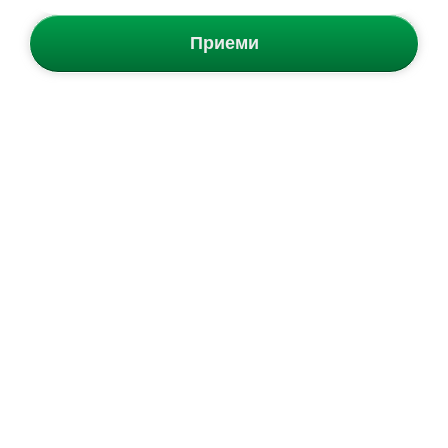
Приеми
Nike
Air Zoom Pegasus 42
adidas
Supernova Ease 2
Мъжки маратонки
Дамски маратонки
139.99
€
89.99
€
98.99
€
/
193.61
лв.
61.99
€
/
121.24
лв.
Промокод SHOP10 за 10%
Безплатна доставка
отстъпка
Налични размери:
Безплатна доставка
37 ⅓
38
38 ⅔
39 ⅓
40
41 ⅓
42
Налични размери:
41
42
42.5
43
44
44.5
45
45.5
46