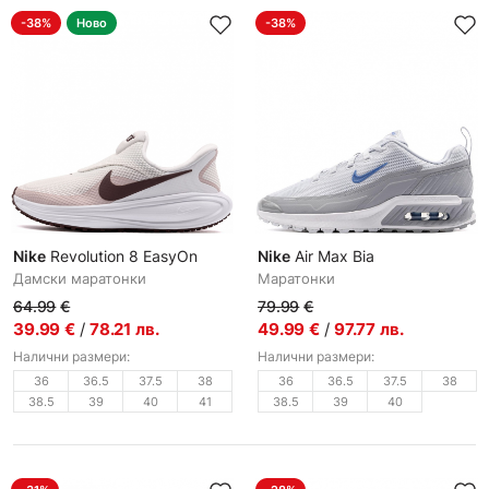
-38%
Ново
-38%
Nike
Revolution 8 EasyOn
Nike
Air Max Bia
Дамски маратонки
Маратонки
64.99
€
79.99
€
39.99
€
/
78.21
лв.
49.99
€
/
97.77
лв.
Налични размери:
Налични размери:
36
36.5
37.5
38
36
36.5
37.5
38
38.5
39
40
41
38.5
39
40