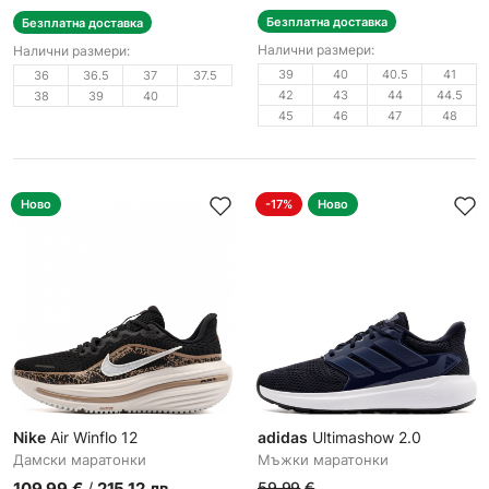
Безплатна доставка
Безплатна доставка
Налични размери:
Налични размери:
39
40
40.5
41
36
36.5
37
37.5
42
43
44
44.5
38
39
40
45
46
47
48
Ново
-17%
Ново
Nike
Air Winflo 12
adidas
Ultimashow 2.0
Дамски маратонки
Мъжки маратонки
109.99
€
/
215.12
лв.
59.99
€