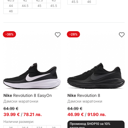
40.5
42
42.5
43
45.5
46
44
44.5
45
45.5
46
-38%
-28%
Nike
Revolution 8 EasyOn
Nike
Revolution 8
Дамски маратонки
Дамски маратонки
64.99
€
64.99
€
39.99
€
/
78.21
лв.
46.99
€
/
91.90
лв.
Налични размери:
Промокод SHOP10 за 10%
отстъпка