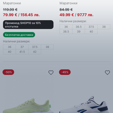
Маратонки
Маратонки
119.99
€
84.99
€
79.99
€
/
156.45
лв.
49.99
€
/
97.77
лв.
Налични размери:
Промокод SHOP10 за 10%
отстъпка
36
36.5
37.5
38
38.5
39
40
Безплатна доставка
Налични размери:
36
37
37.5
38
40
41.5
42
-50%
-45%