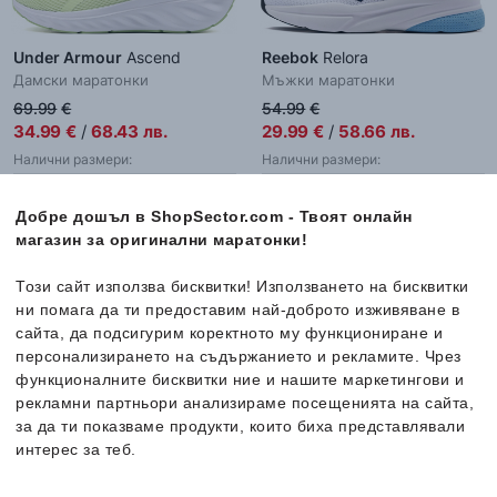
Under Armour
Ascend
Reebok
Relora
Дамски маратонки
Мъжки маратонки
69.99
€
54.99
€
34.99
€
/
68.43
лв.
29.99
€
/
58.66
лв.
Налични размери:
Налични размери:
36
36.5
37.5
38
40
40.5
42.5
44
38.5
39
44.5
45
45.5
47
Добре дошъл в ShopSector.com - Твоят онлайн
магазин за оригинални маратонки!
Този сайт използва бисквитки! Използването на бисквитки
-45%
ни помага да ти предоставим най-доброто изживяване в
сайта, да подсигурим коректното му функциониране и
персонализирането на съдържанието и рекламите. Чрез
функционалните бисквитки ние и нашите маркетингови и
рекламни партньори анализираме посещенията на сайта,
за да ти показваме продукти, които биха представлявали
интерес за теб.
Повече информация за бисквитките може да получиш като