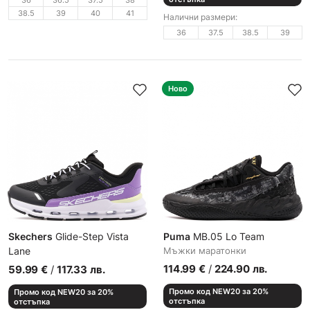
36
36.5
37.5
38
38.5
39
40
41
Налични размери:
36
37.5
38.5
39
Ново
Skechers
Glide-Step Vista
Puma
MB.05 Lo Team
Lane
Мъжки маратонки
Маратонки
114.99
€
/
224.90
лв.
59.99
€
/
117.33
лв.
Промо код NEW20 за 20%
Промо код NEW20 за 20%
отстъпка
отстъпка