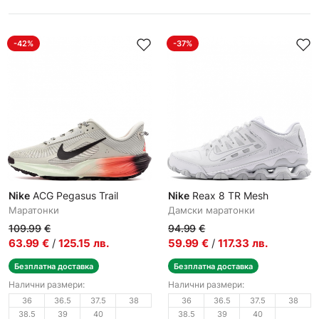
-42%
-37%
Nike
ACG Pegasus Trail
Nike
Reax 8 TR Mesh
Маратонки
Дамски маратонки
109.99
€
94.99
€
63.99
€
/
125.15
лв.
59.99
€
/
117.33
лв.
Безплатна доставка
Безплатна доставка
Налични размери:
Налични размери:
36
36.5
37.5
38
36
36.5
37.5
38
38.5
39
40
38.5
39
40