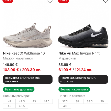
-31%
-28%
Nike
ReactX Wildhorse 10
Nike
Air Max Invigor Print
Мъжки маратонки
Маратонки
149.99
€
85.99
€
103.99
€
/
203.39
лв.
61.99
€
/
121.24
лв.
Промокод SHOP10 за 10%
Промокод SHOP10 за 10%
отстъпка
отстъпка
Безплатна доставка
Безплатна доставка
Налични размери:
Налични размери:
41
42.5
43
44.5
37.5
38
38.5
39
45
45.5
40